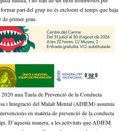
’ajuda mútua, i no han de ser molt nombrosos per
r formar part del grup no és excloent el temps que haja
ar de primer grau.
en 2020 una Taula de Prevenció de la Conducta
fensa i Integració del Malalt Mental (ADIEM) assumia
intervencions en matèria de prevenció de la conducta
cipi. D’aquesta manera, a les activitats que ADIEM