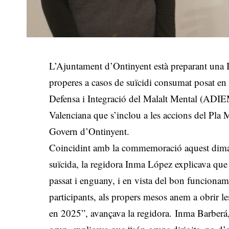
L’Ajuntament d’Ontinyent està preparant una II
properes a casos de suïcidi consumat posat en
Defensa i Integració del Malalt Mental (ADIEM
Valenciana que s’inclou a les accions del Pla 
Govern d’Ontinyent.
Coincidint amb la commemoració aquest dimar
suïcida, la regidora Inma López explicava que
passat i enguany, i en vista del bon funcioname
participants, als propers mesos anem a obrir le
en 2025”, avançava la regidora. Inma Barberá