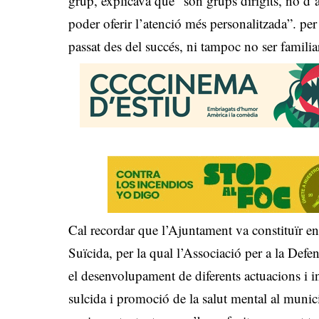
grup, explicava que “són grups dirigits, no d
poder oferir l’atenció més personalitzada”. pe
passat des del succés, ni tampoc no ser famili
Cal recordar que l’Ajuntament va constituïr 
Suïcida, per la qual l’Associació per a la De
el desenvolupament de diferents actuacions i 
sulcida i promoció de la salut mental al muni