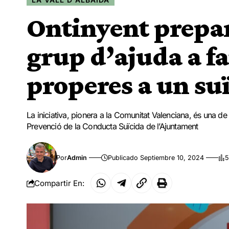
Ontinyent prepar
grup d’ajuda a fa
properes a un suï
La iniciativa, pionera a la Comunitat Valenciana, és una d
Prevenció de la Conducta Suïcida de l’Ajuntament
Por
Admin
Publicado Septiembre 10, 2024
5
Compartir En: