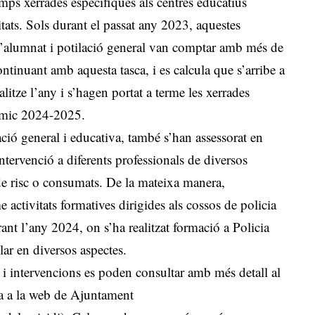
emps xerrades específiques als centres educatius
itats. Sols durant el passat any 2023, aquestes
a l’alumnat i potilació general van comptar amb més de
ntinuant amb aquesta tasca, i es calcula que s’arribe a
litze l’any i s’hagen portat a terme les xerrades
dèmic 2024-2025.
ació general i educativa, també s’han assessorat en
ntervenció a diferents professionals de diversos
de risc o consumats. De la mateixa manera,
activitats formatives dirigides als cossos de policia
rant l’any 2024, on s’ha realitzat formació a Policia
llar en diversos aspectes.
ts i intervencions es poden consultar amb més detall al
a a la web de Ajuntament