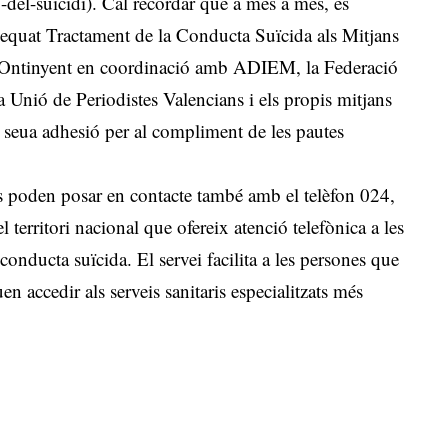
del-suicidi). Cal recordar que a més a més, es
quat Tractament de la Conducta Suïcida als Mitjans
’Ontinyent en coordinació amb ADIEM, la Federació
 Unió de Periodistes Valencians i els propis mitjans
 seua adhesió per al compliment de les pautes
es poden posar en contacte també amb el telèfon 024,
l territori nacional que ofereix atenció telefònica a les
onducta suïcida. El servei facilita a les persones que
n accedir als serveis sanitaris especialitzats més