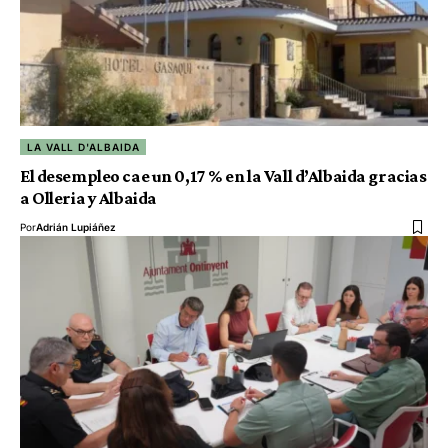
LA VALL D'ALBAIDA
El desempleo cae un 0,17 % en la Vall d’Albaida gracias
a Olleria y Albaida
Por
Adrián Lupiáñez