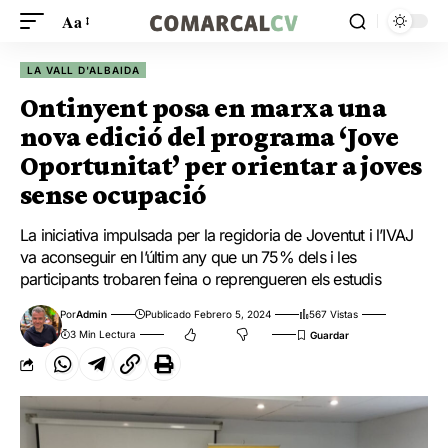
Aa
LA VALL D'ALBAIDA
Ontinyent posa en marxa una
nova edició del programa ‘Jove
Oportunitat’ per orientar a joves
sense ocupació
La iniciativa impulsada per la regidoria de Joventut i l’IVAJ
va aconseguir en l’últim any que un 75% dels i les
participants trobaren feina o reprengueren els estudis
Por
Admin
Publicado Febrero 5, 2024
567 Vistas
3 Min Lectura