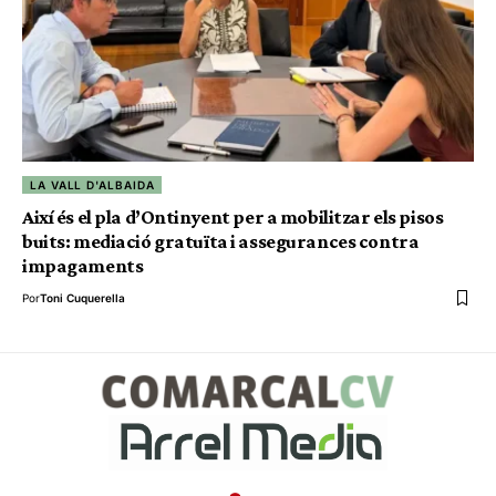
LA VALL D'ALBAIDA
Així és el pla d’Ontinyent per a mobilitzar els pisos
buits: mediació gratuïta i assegurances contra
impagaments
Por
Toni Cuquerella