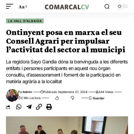
Aa
LA VALL D'ALBAIDA
Ontinyent posa en marxa el seu
Consell Agrari per impulsar
l’activitat del sector al municipi
La regidora Sayo Gandia dóna la benvinguda a les diferents
entitats i persones participants en aquest nou òrgan
consultiu, d’assessorament i foment de la participació en
matèria agrària a la localitat
Por
Admin
Publicado Septiembre 27, 2024
544 Vistas
2 Min Lectura