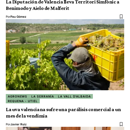
La Diputación de Valencia lleva Territori Simfònic a
Benimodo y Aielo de Malferit
Por
Pau Gómez
AGRONEWS
LA SERRANÍA
LA VALL D'ALBAIDA
REQUENA - UTIEL
La uva valenciana sufre una parálisis comercial a un
mes de la vendimia
Por
Javier Ruiz