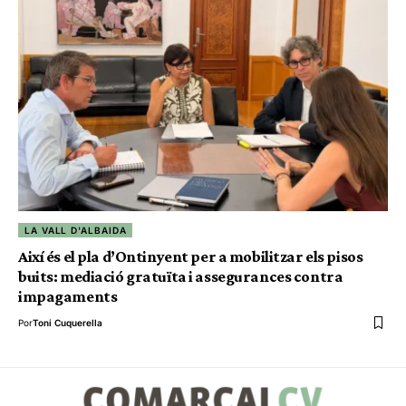
LA VALL D'ALBAIDA
Així és el pla d’Ontinyent per a mobilitzar els pisos
buits: mediació gratuïta i assegurances contra
impagaments
Por
Toni Cuquerella