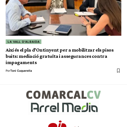
LA VALL D'ALBAIDA
Així és el pla d’Ontinyent per a mobilitzar els pisos
buits: mediació gratuïta i assegurances contra
impagaments
Por
Toni Cuquerella