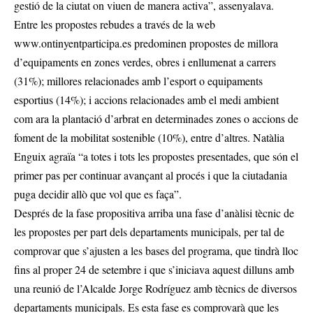
gestió de la ciutat on viuen de manera activa”, assenyalava.
Entre les propostes rebudes a través de la web
www.ontinyentparticipa.es
predominen propostes de millora
d’equipaments en zones verdes, obres i enllumenat a carrers
(31%); millores relacionades amb l’esport o equipaments
esportius (14%); i accions relacionades amb el medi ambient
com ara la plantació d’arbrat en determinades zones o accions de
foment de la mobilitat sostenible (10%), entre d’altres. Natàlia
Enguix agraïa “a totes i tots les propostes presentades, que són el
primer pas per continuar avançant al procés i que la ciutadania
puga decidir allò que vol que es faça”.
Després de la fase propositiva arriba una fase d’anàlisi tècnic de
les propostes per part dels departaments municipals, per tal de
comprovar que s’ajusten a les bases del programa, que tindrà lloc
fins al proper 24 de setembre i que s’iniciava aquest dilluns amb
una reunió de l’Alcalde Jorge Rodríguez amb tècnics de diversos
departaments municipals. Es esta fase es comprovarà que les