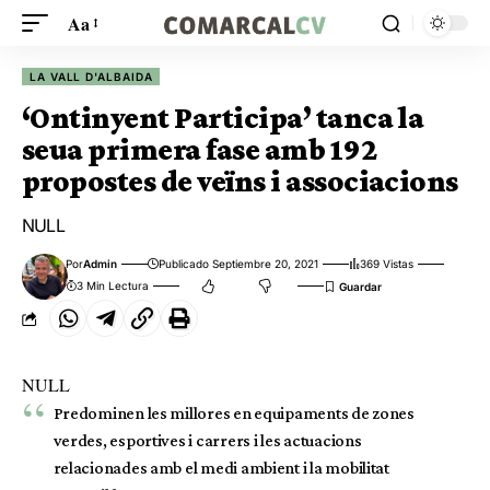
Aa
LA VALL D'ALBAIDA
‘Ontinyent Participa’ tanca la
seua primera fase amb 192
propostes de veïns i associacions
NULL
Por
Admin
Publicado Septiembre 20, 2021
369 Vistas
3 Min Lectura
NULL
Predominen les millores en equipaments de zones
verdes, esportives i carrers i les actuacions
relacionades amb el medi ambient i la mobilitat