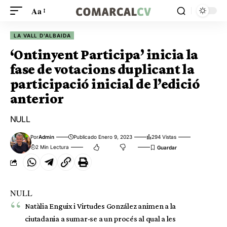
Aa
LA VALL D'ALBAIDA
‘Ontinyent Participa’ inicia la
fase de votacions duplicant la
participació inicial de l’edició
anterior
NULL
Por
Admin
Publicado Enero 9, 2023
294 Vistas
2 Min Lectura
NULL
Natàlia Enguix i Virtudes González animen a la
ciutadania a sumar-se a un procés al qual a les