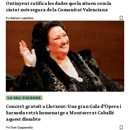
Ontinyent ratifica les dades que la situen com la
ciutat més segura de la Comunitat Valenciana
Por
Adrián Lupiáñez
LA VALL D'ALBAIDA
Concert gratuït a Llutxent: Una gran Gala d’Òpera i
Sarsuela retrà homenatge a Montserrat Caballé
aquest dissabte
Por
Toni Cuquerella