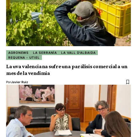
AGRONEWS
LA SERRANÍA
LA VALL D'ALBAIDA
REQUENA - UTIEL
La uva valenciana sufre una parálisis comercial a un
mes de la vendimia
Por
Javier Ruiz