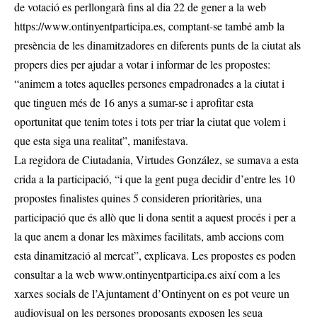
de votació es perllongarà fins al dia 22 de gener a la web
https://www.ontinyentparticipa.es
, comptant-se també amb la
presència de les dinamitzadores en diferents punts de la ciutat als
propers dies per ajudar a votar i informar de les propostes:
“animem a totes aquelles persones empadronades a la ciutat i
que tinguen més de 16 anys a sumar-se i aprofitar esta
oportunitat que tenim totes i tots per triar la ciutat que volem i
que esta siga una realitat”, manifestava.
La regidora de Ciutadania, Virtudes González, se sumava a esta
crida a la participació, “i que la gent puga decidir d’entre les 10
propostes finalistes quines 5 consideren prioritàries, una
participació que és allò que li dona sentit a aquest procés i per a
la que anem a donar les màximes facilitats, amb accions com
esta dinamització al mercat”, explicava. Les propostes es poden
consultar a la web
www.ontinyentparticipa.es
així com a les
xarxes socials de l’Ajuntament d’Ontinyent on es pot veure un
audiovisual on les persones proposants exposen les seua