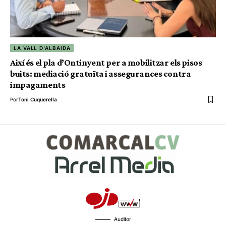
LA VALL D'ALBAIDA
Així és el pla d’Ontinyent per a mobilitzar els pisos
buits: mediació gratuïta i assegurances contra
impagaments
Por
Toni Cuquerella
Auditor