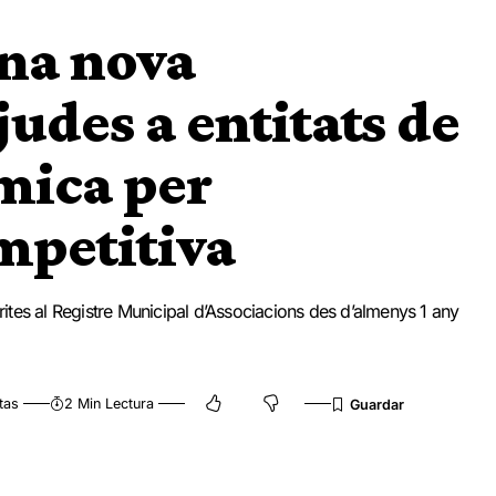
una nova
udes a entitats de
mica per
mpetitiva
crites al Registre Municipal d’Associacions des d’almenys 1 any
tas
2 Min Lectura