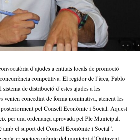
nvocatòria d’ajudes a entitats locals de promoció
concurrència competitiva. El regidor de l’àrea, Pablo
sistema de distribució d’estes ajudes a les
es venien concedint de forma nominativa, atenent les
des posteriorment pel Consell Econòmic i Social. Aquest
egeix per una ordenança aprovada pel Ple Municipal,
bé amb el suport del Consell Econòmic i Social”.
de caràcter socioeconòmic del municipi d’Ontinyent