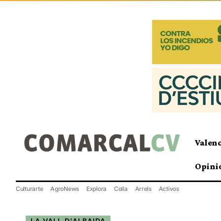
Valen
Opini
Culturarte
AgroNews
Explora
Colla
Arrels
Activos
LA VALL D'ALBAIDA