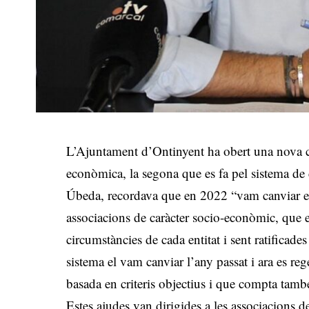
L’Ajuntament d’Ontinyent ha obert una nova co
econòmica, la segona que es fa pel sistema de 
Úbeda, recordava que en 2022 “vam canviar el 
associacions de caràcter socio-econòmic, que 
circumstàncies de cada entitat i sent ratifica
sistema el vam canviar l’any passat i ara es r
basada en criteris objectius i que compta tam
Estes ajudes van dirigides a les associacions 