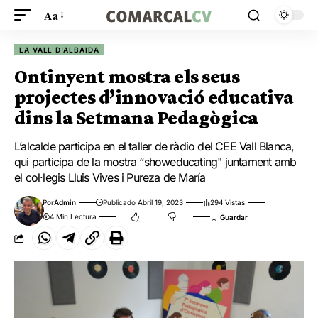
Aa
LA VALL D'ALBAIDA
Ontinyent mostra els seus
projectes d’innovació educativa
dins la Setmana Pedagògica
L’alcalde participa en el taller de ràdio del CEE Vall Blanca,
qui participa de la mostra “showeducating" juntament amb
el col·legis Lluis Vives i Pureza de María
Por
Admin
Publicado Abril 19, 2023
294 Vistas
4 Min Lectura