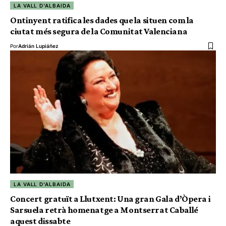
LA VALL D'ALBAIDA
Ontinyent ratifica les dades que la situen com la
ciutat més segura de la Comunitat Valenciana
Por
Adrián Lupiáñez
LA VALL D'ALBAIDA
Concert gratuït a Llutxent: Una gran Gala d’Òpera i
Sarsuela retrà homenatge a Montserrat Caballé
aquest dissabte