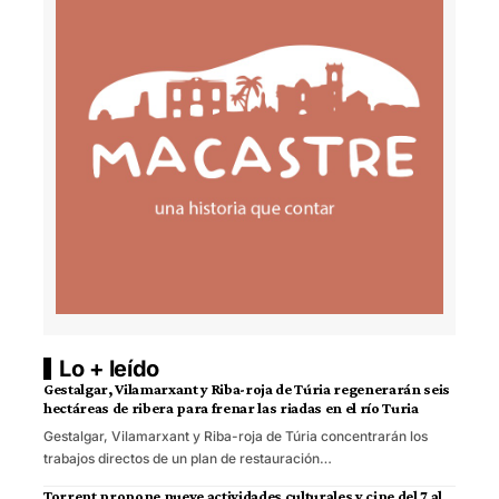
Lo + leído
Gestalgar, Vilamarxant y Riba-roja de Túria regenerarán seis
hectáreas de ribera para frenar las riadas en el río Turia
Gestalgar, Vilamarxant y Riba-roja de Túria concentrarán los
trabajos directos de un plan de restauración…
Torrent propone nueve actividades culturales y cine del 7 al