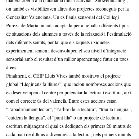
manera oberta a la ciutadania dins l’activitat “Showeducating”,
on també es visibilitzaven altres dos projectes reconeguts per la
Generalitat Valenciana. Un és l’aula sensorial del Col·legi
Pureza de Maria un aula adaptada per a treballar diferents tipus
de situacions dels alumnes a través de la relaxació i l’estimulació
dels diferents sentits, per tal que els xiquets i xiquetes
experimenten, senten i desenvolupen el seu nivell d’integració
sensorial amb el resultat d’un millor aprenentatge futur en totes
àrees.
Finalment, el CEIP Lluis Vives també mostrava el projecte
global “Llegir ens fa lliures”, que inclou nombroses accions que
es desenvolupen al centre per potenciar la lectura i escritura, així
com el correcte ús del valencià. Entre estes accions estan
“l’apadrinament lector”, “l’arbre de la lectura”, “trau la llengua”,
“cuidem la llengua”, el “punt lila” o un projecte de lectura i
escritura mitjançant el qual es dediquen els primers 20 minuts de
cada matí de dilluns a divendres a la lectura, i els primers minuts