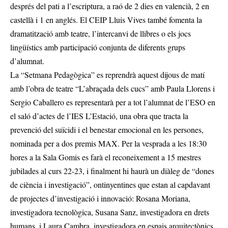
després del pati a l’escriptura, a raó de 2 dies en valencià, 2 en
castellà i 1 en anglés. El CEIP Lluis Vives també fomenta la
dramatització amb teatre, l’intercanvi de llibres o els jocs
lingüístics amb participació conjunta de diferents grups
d’alumnat.
La “Setmana Pedagògica” es reprendrà aquest dijous de matí
amb l’obra de teatre “L’abraçada dels cucs” amb Paula Llorens i
Sergio Caballero es representarà per a tot l’alumnat de l’ESO en
el saló d’actes de l’IES L’Estació, una obra que tracta la
prevenció del suïcidi i el benestar emocional en les persones,
nominada per a dos premis MAX. Per la vesprada a les 18:30
hores a la Sala Gomis es farà el reconeixement a 15 mestres
jubilades al curs 22-23, i finalment hi haurà un diàleg de “dones
de ciència i investigació”, ontinyentines que estan al capdavant
de projectes d’investigació i innovació: Rosana Moriana,
investigadora tecnològica, Susana Sanz, investigadora en drets
humans, i Laura Cambra, investigadora en espais arquitectònics.