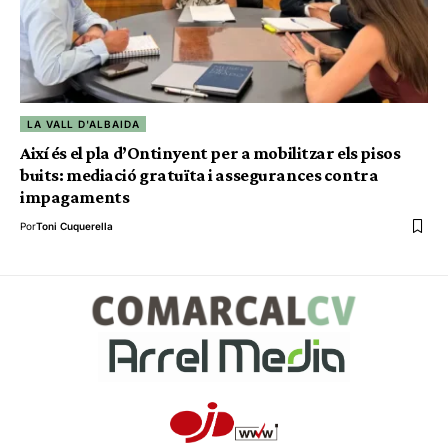
LA VALL D'ALBAIDA
Així és el pla d’Ontinyent per a mobilitzar els pisos
buits: mediació gratuïta i assegurances contra
impagaments
Por
Toni Cuquerella