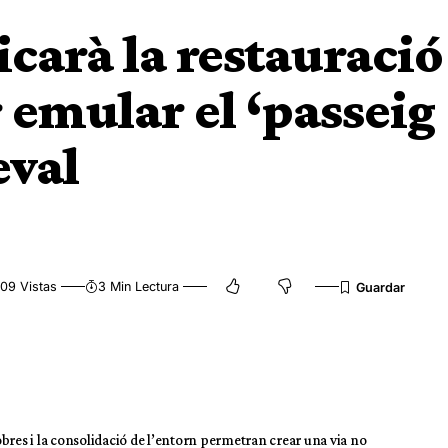
carà la restauració
 emular el ‘passeig
eval
09 Vistas
3 Min Lectura
 obres i la consolidació de l’entorn permetran crear una via no