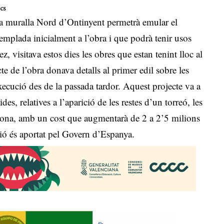
cs
 la muralla Nord d’Ontinyent permetrà emular el
emplada inicialment a l’obra i que podrà tenir usos
z, visitava estos dies les obres que estan tenint lloc al
te de l’obra donava detalls al primer edil sobre les
xecució des de la passada tardor. Aquest projecte va a
des, relatives a l’aparició de les restes d’un torreó, les
la zona, amb un cost que augmentarà de 2 a 2’5 milions
lió és aportat pel Govern d’Espanya.