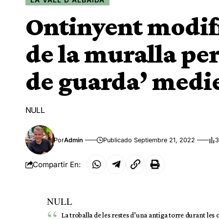
Ontinyent modifi
de la muralla per
de guarda’ medi
NULL
Por
Admin
Publicado Septiembre 21, 2022
3
Compartir En:
NULL
La troballa de les restes d’una antiga torre durant les