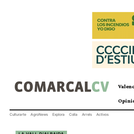
Valen
Opini
Culturarte
AgroNews
Explora
Colla
Arrels
Activos
LA VALL D'ALBAIDA