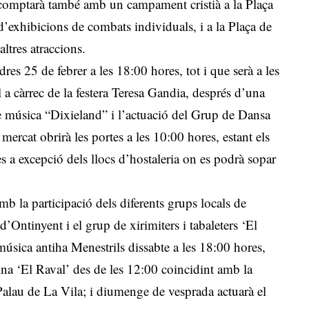
omptarà també amb un campament cristià a la Plaça
d’exhibicions de combats individuals, i a la Plaça de
altres atraccions.
res 25 de febrer a les 18:00 hores, tot i que serà a les
 a càrrec de la festera Teresa Gandia, després d’una
e música “Dixieland” i l’actuació del Grup de Dansa
ercat obrirà les portes a les 10:00 hores, estant els
es a excepció dels llocs d’hostaleria on es podrà sopar
 la participació dels diferents grups locals de
’Ontinyent i el grup de xirimiters i tabaleters ‘El
música antiha Menestrils dissabte a les 18:00 hores,
na ‘El Raval’ des de les 12:00 coincidint amb la
Palau de La Vila; i diumenge de vesprada actuarà el