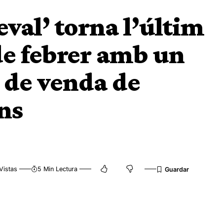
val’ torna l’últim
de febrer amb un
s de venda de
ns
Vistas
5 Min Lectura