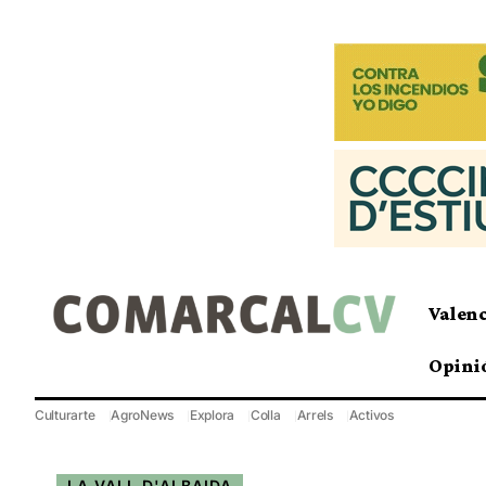
Valen
Opini
Culturarte
AgroNews
Explora
Colla
Arrels
Activos
LA VALL D'ALBAIDA