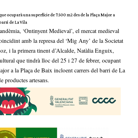
ue ocuparà una superfície de 7.500 m2 des de la Plaça Major a
barri de La Vila
pandèmia, ‘Ontinyent Medieval’, el mercat medieval
coincidint amb la represa del ‘Mig Any’ de la Societat
z, i la primera tinent d’Alcalde, Natàlia Enguix,
ultural que tindrà lloc del 25 i 27 de febrer, ocupant
jor a la Plaça de Baix incloent carrers del barri de La
de productes artesans.