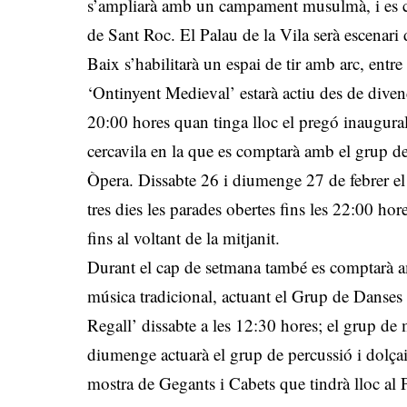
s’ampliarà amb un campament musulmà, i es c
de Sant Roc. El Palau de la Vila serà escenari 
Baix s’habilitarà un espai de tir amb arc, entre 
‘Ontinyent Medieval’ estarà actiu des de divend
20:00 hores quan tinga lloc el pregó inaugural
cercavila en la que es comptarà amb el grup d
Òpera. Dissabte 26 i diumenge 27 de febrer el m
tres dies les parades obertes fins les 22:00 hor
fins al voltant de la mitjanit.
Durant el cap de setmana també es comptarà amb
música tradicional, actuant el Grup de Danses d
Regall’ dissabte a les 12:30 hores; el grup de 
diumenge actuarà el grup de percussió i dolçai
mostra de Gegants i Cabets que tindrà lloc al 