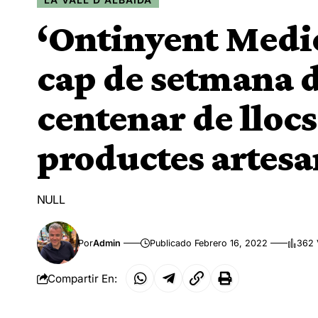
‘Ontinyent Medie
cap de setmana 
centenar de lloc
productes artesa
NULL
Por
Admin
Publicado Febrero 16, 2022
362 
Compartir En: