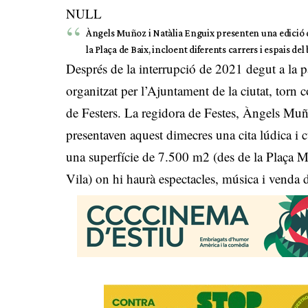
NULL
Àngels Muñoz i Natàlia Enguix presenten una edició q
la Plaça de Baix, incloent diferents carrers i espais del 
Després de la interrupció de 2021 degut a la 
organitzat per l’Ajuntament de la ciutat, torn 
de Festers. La regidora de Festes, Àngels Muño
presentaven aquest dimecres una cita lúdica i c
una superfície de 7.500 m2 (des de la Plaça Ma
Vila) on hi haurà espectacles, música i venda 