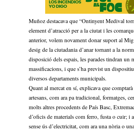
Muñoz destacava que “Ontinyent Medival torna
element d’atracció per a la ciutat i les comarq
anterior, volem novament donar suport al Mig A
desig de la ciutadania d’anar tornant a la norma
disposició dels espais, les parades tindran un m
massificacions, i que s’ha previst un dispositiu
diversos departaments municipals.
Quant al mercat en sí, explicava que comptar
artesans, com ara pa tradicional, formatges, cer
molts altres procedents de País Basc, Extremad
d’oficis de materials com ferro, fusta o cuir; i 
sense ús d’electricitat, com ara una nòria o un