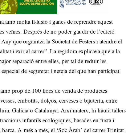
 amb molta il·lusió i ganes de reprendre aquest
ues veïnes. Després de no poder gaudir de l’edició
ny que organitza la Societat de Festers i atendre el
litat i exir al carrer”. La regidora explicava que a la
ajor separació entre elles, per tal de reduir les
 especial de seguretat i neteja del que han participat
à amb prop de 100 llocs de venda de productes
vesses, embotits, dolços, cerveses o bijuteria, entre
ura, Galícia o Catalunya. Així mateix, hi haurà tallers
atraccions infantils ecològiques, basades en fusta i
a barca. A més a més, el ‘Soc Àrab’ del carrer Trinitat