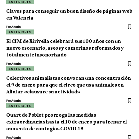
ANTERIORES
Claves para conseguir un buen diseño de páginas web
en Valencia
Por
Admin
ANTERIORES
El CIM de Xirivella celebrará sus 100 años con un
nuevo escenario, aseos y camerinos reformados y
totalmente insonorizado
Por
Admin
ANTERIORES
Colectivos animalistas convocan una concentración
el 9 de enero para que el circo que usa animales en
Alfafar «clausure su actividad»
Por
Admin
ANTERIORES
Quart de Poblet prorroga las medidas
extraordinarias hasta el 10 de enero para frenar el
aumento de contagios COVID-19
Por
Admin