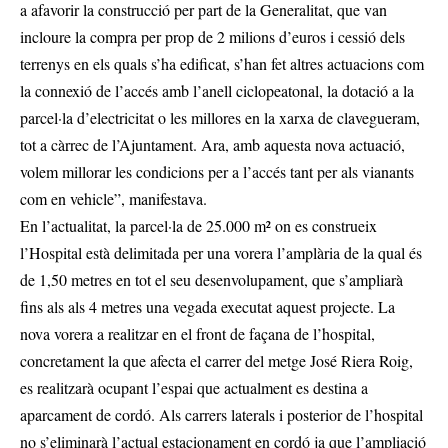
a afavorir la construcció per part de la Generalitat, que van
incloure la compra per prop de 2 milions d’euros i cessió dels
terrenys en els quals s’ha edificat, s’han fet altres actuacions com
la connexió de l’accés amb l’anell ciclopeatonal, la dotació a la
parcel·la d’electricitat o les millores en la xarxa de clavegueram,
tot a càrrec de l’Ajuntament. Ara, amb aquesta nova actuació,
volem millorar les condicions per a l’accés tant per als vianants
com en vehicle”, manifestava.
En l’actualitat, la parcel·la de 25.000 m² on es construeix
l’Hospital està delimitada per una vorera l’amplària de la qual és
de 1,50 metres en tot el seu desenvolupament, que s’ampliarà
fins als als 4 metres una vegada executat aquest projecte. La
nova vorera a realitzar en el front de façana de l’hospital,
concretament la que afecta el carrer del metge José Riera Roig,
es realitzarà ocupant l’espai que actualment es destina a
aparcament de cordó. Als carrers laterals i posterior de l’hospital
no s’eliminarà l’actual estacionament en cordó ja que l’ampliació