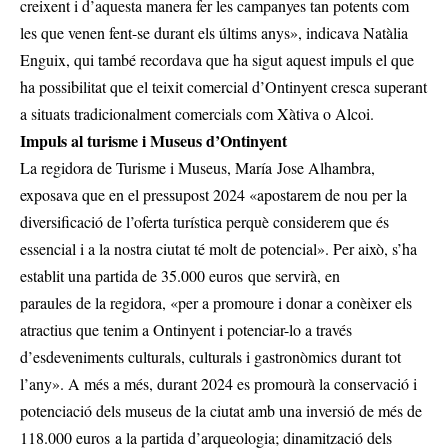
creixent i d’aquesta manera fer les campanyes tan potents com
les que venen fent-se durant els últims anys», indicava Natàlia
Enguix, qui també recordava que ha sigut aquest impuls el que
ha possibilitat que el teixit comercial d’Ontinyent cresca superant
a situats tradicionalment comercials com Xàtiva o Alcoi.
Impuls al turisme i Museus d’Ontinyent
La regidora de Turisme i Museus, María Jose Alhambra,
exposava que en el pressupost 2024 «apostarem de nou per la
diversificació de l’oferta turística perquè considerem que és
essencial i a la nostra ciutat té molt de potencial». Per això, s’ha
establit una partida de 35.000 euros que servirà, en
paraules de la regidora, «per a promoure i donar a conèixer els
atractius que tenim a Ontinyent i potenciar-lo a través
d’esdeveniments culturals, culturals i gastronòmics durant tot
l’any». A més a més, durant 2024 es promourà la conservació i
potenciació dels museus de la ciutat amb una inversió de més de
118.000 euros a la partida d’arqueologia; dinamització dels