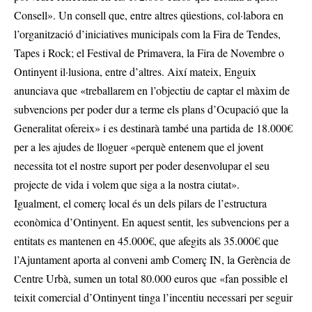
Consell». Un consell que, entre altres qüestions, col·labora en
l’organització d’iniciatives municipals com la Fira de Tendes,
Tapes i Rock; el Festival de Primavera, la Fira de Novembre o
Ontinyent il·lusiona, entre d’altres. Així mateix, Enguix
anunciava que «treballarem en l’objectiu de captar el màxim de
subvencions per poder dur a terme els plans d’Ocupació que la
Generalitat ofereix» i es destinarà també una partida de 18.000€
per a les ajudes de lloguer «perquè entenem que el jovent
necessita tot el nostre suport per poder desenvolupar el seu
projecte de vida i volem que siga a la nostra ciutat».
Igualment, el comerç local és un dels pilars de l’estructura
econòmica d’Ontinyent. En aquest sentit, les subvencions per a
entitats es mantenen en 45.000€, que afegits als 35.000€ que
l’Ajuntament aporta al conveni amb Comerç IN, la Gerència de
Centre Urbà, sumen un total 80.000 euros que «fan possible el
teixit comercial d’Ontinyent tinga l’incentiu necessari per seguir