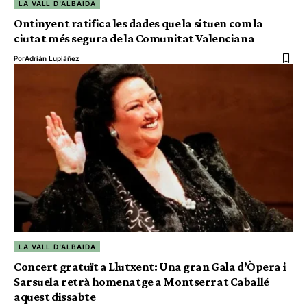
LA VALL D'ALBAIDA
Ontinyent ratifica les dades que la situen com la
ciutat més segura de la Comunitat Valenciana
Por
Adrián Lupiáñez
LA VALL D'ALBAIDA
Concert gratuït a Llutxent: Una gran Gala d’Òpera i
Sarsuela retrà homenatge a Montserrat Caballé
aquest dissabte