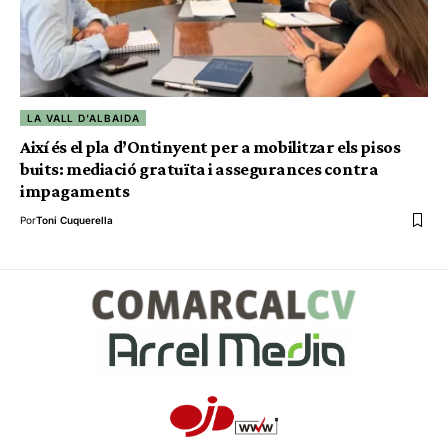
LA VALL D'ALBAIDA
Així és el pla d’Ontinyent per a mobilitzar els pisos
buits: mediació gratuïta i assegurances contra
impagaments
Por
Toni Cuquerella