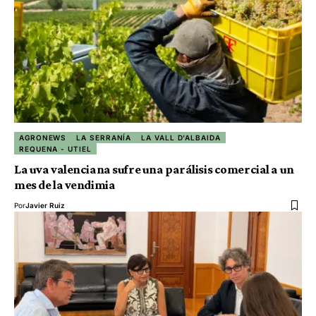
AGRONEWS
LA SERRANÍA
LA VALL D'ALBAIDA
REQUENA - UTIEL
La uva valenciana sufre una parálisis comercial a un
mes de la vendimia
Por
Javier Ruiz