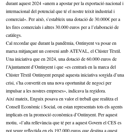
durant aquest 2024 «anem a apostar per la exportació nacional i
internacional del potencial que té el nostre teixit industrial i
comercial». Per això, s’estableix una dotació de 30.000€ per a
les fires comercials i altres 30.000 euros per a l’elaboració de
catàlegs.
Cal recordar que durant la pandèmia, Ontinyent va posar en
marxa mitjançant un conveni amb ATEVAL, el Clúster Tèxtil.
Una iniciativa que en 2024, una dotació de 60.000 euros de
l’Ajuntament d’Ontinyent i que «es centrarà en la marca del
Clúster Tèxtil Ontinyent perquè aquesta iniciativa sorgida d’una
crisi, s’ha convertit en una nova oportunitat de negoci per
impulsar a les nostres empreses», indicava la regidora.
Així mateix, Enguix posava en valor el treball que realitza el
Consell Econòmic i Social, on estan representats tots els agents
implicats en la promoció econòmica d’Ontinyent. Per aquest
motiu, «l’alta rellevància que té per a aquest Govern el CES es
pot veure reflectida en els 192.000 euros que destina a quest