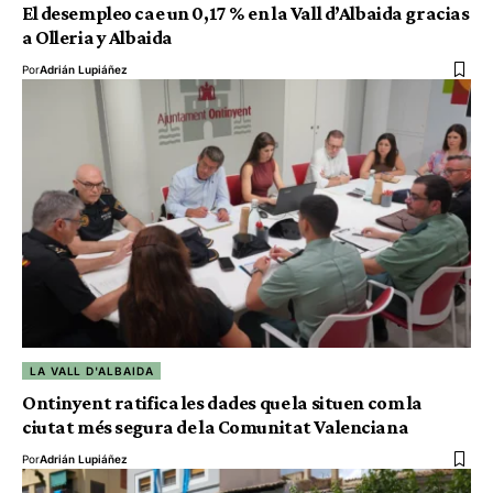
El desempleo cae un 0,17 % en la Vall d’Albaida gracias
a Olleria y Albaida
Por
Adrián Lupiáñez
LA VALL D'ALBAIDA
Ontinyent ratifica les dades que la situen com la
ciutat més segura de la Comunitat Valenciana
Por
Adrián Lupiáñez