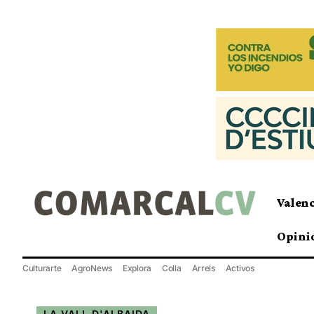
Valen
Opini
Culturarte
AgroNews
Explora
Colla
Arrels
Activos
LA VALL D'ALBAIDA