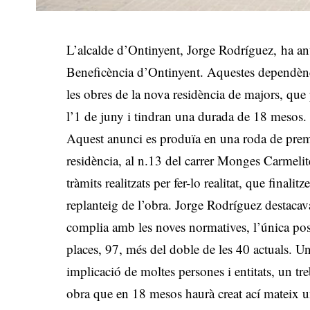
L’alcalde d’Ontinyent, Jorge Rodríguez, ha anun
Beneficència d’Ontinyent. Aquestes dependèncie
les obres de la nova residència de majors, qu
l’1 de juny i tindran una durada de 18 mesos.
Aquest anunci es produïa en una roda de prems
residència, al n.13 del carrer Monges Carmelite
tràmits realitzats per fer-lo realitat, que finali
replanteig de l’obra. Jorge Rodríguez destacav
complia amb les noves normatives, l’única pos
places, 97, més del doble de les 40 actuals. Un
implicació de moltes persones i entitats, un tr
obra que en 18 mesos haurà creat ací mateix u