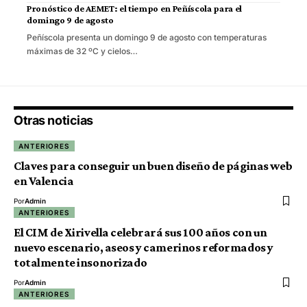
Pronóstico de AEMET: el tiempo en Peñíscola para el
domingo 9 de agosto
Peñíscola presenta un domingo 9 de agosto con temperaturas
máximas de 32 ºC y cielos…
Otras noticias
ANTERIORES
Claves para conseguir un buen diseño de páginas web
en Valencia
Por
Admin
ANTERIORES
El CIM de Xirivella celebrará sus 100 años con un
nuevo escenario, aseos y camerinos reformados y
totalmente insonorizado
Por
Admin
ANTERIORES