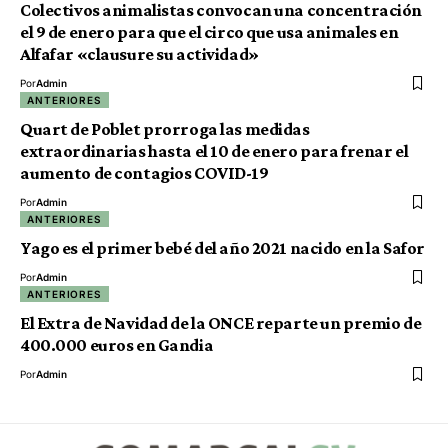
Colectivos animalistas convocan una concentración
el 9 de enero para que el circo que usa animales en
Alfafar «clausure su actividad»
Por
Admin
ANTERIORES
Quart de Poblet prorroga las medidas
extraordinarias hasta el 10 de enero para frenar el
aumento de contagios COVID-19
Por
Admin
ANTERIORES
Yago es el primer bebé del año 2021 nacido en la Safor
Por
Admin
ANTERIORES
El Extra de Navidad de la ONCE reparte un premio de
400.000 euros en Gandia
Por
Admin