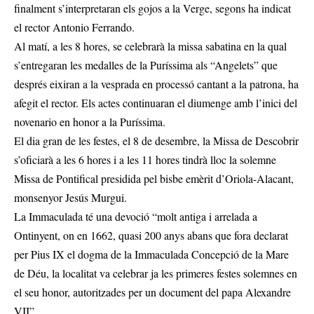
finalment s’interpretaran els gojos a la Verge, segons ha indicat
el rector Antonio Ferrando.
Al matí, a les 8 hores, se celebrarà la missa sabatina en la qual
s’entregaran les medalles de la Puríssima als “Angelets” que
després eixiran a la vesprada en processó cantant a la patrona, ha
afegit el rector. Els actes continuaran el diumenge amb l’inici del
novenario en honor a la Puríssima.
El dia gran de les festes, el 8 de desembre, la Missa de Descobrir
s’oficiarà a les 6 hores i a les 11 hores tindrà lloc la solemne
Missa de Pontifical presidida pel bisbe emèrit d’Oriola-Alacant,
monsenyor Jesús Murgui.
La Immaculada té una devoció “molt antiga i arrelada a
Ontinyent, on en 1662, quasi 200 anys abans que fora declarat
per Pius IX el dogma de la Immaculada Concepció de la Mare
de Déu, la localitat va celebrar ja les primeres festes solemnes en
el seu honor, autoritzades per un document del papa Alexandre
VII”.