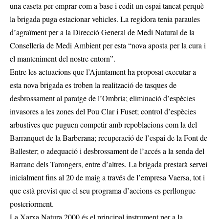
una caseta per emprar com a base i cedit un espai tancat perquè
la brigada puga estacionar vehicles. La regidora tenia paraules
d’agraïment per a la Direcció General de Medi Natural de la
Conselleria de Medi Ambient per esta “nova aposta per la cura i
el manteniment del nostre entorn”.
Entre les actuacions que l’Ajuntament ha proposat executar a
esta nova brigada es troben la realització de tasques de
desbrossament al paratge de l’Ombria; eliminació d’espècies
invasores a les zones del Pou Clar i Fuset; control d’espècies
arbustives que puguen competir amb repoblacions com la del
Barranquet de la Barberana; recuperació de l’espai de la Font de
Ballester; o adequació i desbrossament de l’accés a la senda del
Barranc dels Tarongers, entre d’altres. La brigada prestarà servei
inicialment fins al 20 de maig a través de l’empresa Vaersa, tot i
que està previst que el seu programa d’accions es perllongue
posteriorment.
La Xarxa Natura 2000 és el principal instrument per a la