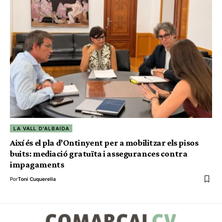
LA VALL D'ALBAIDA
Així és el pla d’Ontinyent per a mobilitzar els pisos
buits: mediació gratuïta i assegurances contra
impagaments
Por
Toni Cuquerella