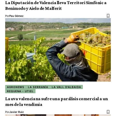
La Diputación de Valencia lleva Territori Simfònic a
Benimodo y Aielo de Malferit
Por
Pau Gómez
AGRONEWS
LA SERRANÍA
LA VALL D'ALBAIDA
REQUENA - UTIEL
La uva valenciana sufre una parálisis comercial a un
mes de la vendimia
Por
Javier Ruiz