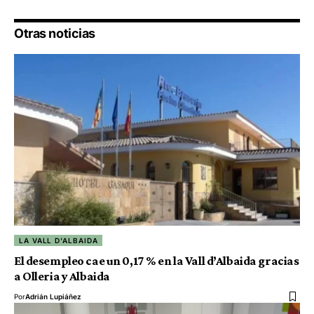
Otras noticias
LA VALL D'ALBAIDA
El desempleo cae un 0,17 % en la Vall d’Albaida gracias
a Olleria y Albaida
Por
Adrián Lupiáñez