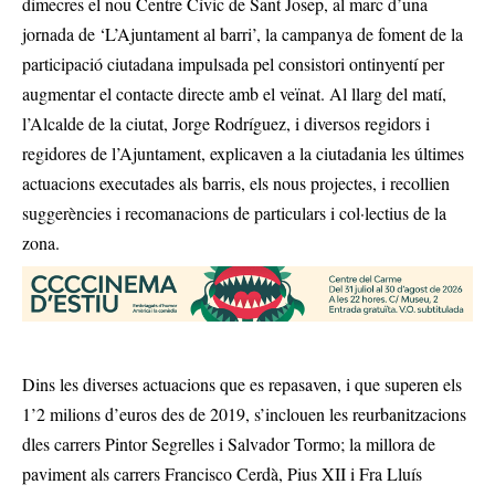
dimecres el nou Centre Cívic de Sant Josep, al marc d’una
jornada de ‘L’Ajuntament al barri’, la campanya de foment de la
participació ciutadana impulsada pel consistori ontinyentí per
augmentar el contacte directe amb el veïnat. Al llarg del matí,
l’Alcalde de la ciutat, Jorge Rodríguez, i diversos regidors i
regidores de l’Ajuntament, explicaven a la ciutadania les últimes
actuacions executades als barris, els nous projectes, i recollien
suggerències i recomanacions de particulars i col·lectius de la
zona.
Dins les diverses actuacions que es repasaven, i que superen els
1’2 milions d’euros des de 2019, s’inclouen les reurbanitzacions
dles carrers Pintor Segrelles i Salvador Tormo; la millora de
paviment als carrers Francisco Cerdà, Pius XII i Fra Lluís