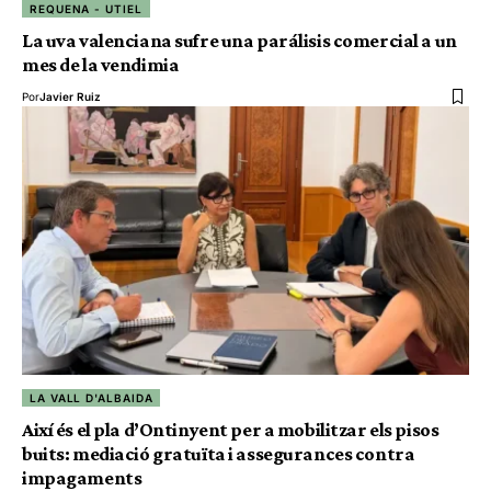
REQUENA - UTIEL
La uva valenciana sufre una parálisis comercial a un
mes de la vendimia
Por
Javier Ruiz
LA VALL D'ALBAIDA
Així és el pla d’Ontinyent per a mobilitzar els pisos
buits: mediació gratuïta i assegurances contra
impagaments