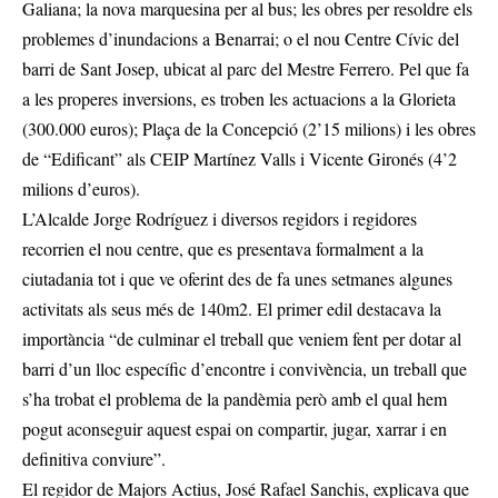
Galiana; la nova marquesina per al bus; les obres per resoldre els
problemes d’inundacions a Benarrai; o el nou Centre Cívic del
barri de Sant Josep, ubicat al parc del Mestre Ferrero. Pel que fa
a les properes inversions, es troben les actuacions a la Glorieta
(300.000 euros); Plaça de la Concepció (2’15 milions) i les obres
de “Edificant” als CEIP Martínez Valls i Vicente Gironés (4’2
milions d’euros).
L’Alcalde Jorge Rodríguez i diversos regidors i regidores
recorrien el nou centre, que es presentava formalment a la
ciutadania tot i que ve oferint des de fa unes setmanes algunes
activitats als seus més de 140m2. El primer edil destacava la
importància “de culminar el treball que veniem fent per dotar al
barri d’un lloc específic d’encontre i convivència, un treball que
s’ha trobat el problema de la pandèmia però amb el qual hem
pogut aconseguir aquest espai on compartir, jugar, xarrar i en
definitiva conviure”.
El regidor de Majors Actius, José Rafael Sanchis, explicava que