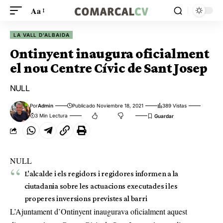
Aa
LA VALL D'ALBAIDA
Ontinyent inaugura oficialment
el nou Centre Cívic de Sant Josep
NULL
Por
Admin
Publicado Noviembre 18, 2021
389 Vistas
3 Min Lectura
NULL
L’alcalde i els regidors i regidores informen a la
ciutadania sobre les actuacions executades i les
properes inversions previstes al barri
L’Ajuntament d’Ontinyent inaugurava oficialment aquest