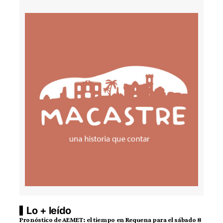
Lo + leído
Pronóstico de AEMET: el tiempo en Requena para el sábado 8