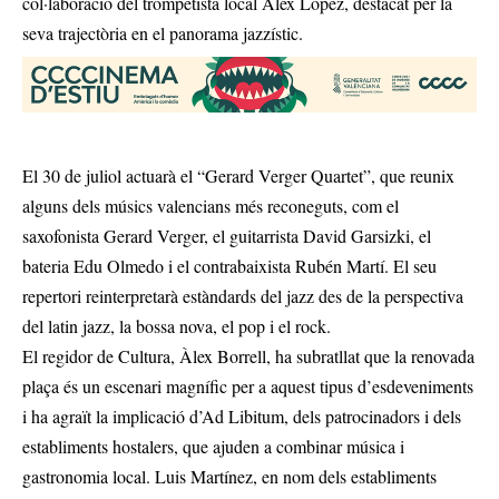
col·laboració del trompetista local Àlex López, destacat per la
seva trajectòria en el panorama jazzístic.
El 30 de juliol actuarà el “Gerard Verger Quartet”, que reunix
alguns dels músics valencians més reconeguts, com el
saxofonista Gerard Verger, el guitarrista David Garsizki, el
bateria Edu Olmedo i el contrabaixista Rubén Martí. El seu
repertori reinterpretarà estàndards del jazz des de la perspectiva
del latin jazz, la bossa nova, el pop i el rock.
El regidor de Cultura, Àlex Borrell, ha subratllat que la renovada
plaça és un escenari magnífic per a aquest tipus d’esdeveniments
i ha agraït la implicació d’Ad Libitum, dels patrocinadors i dels
establiments hostalers, que ajuden a combinar música i
gastronomia local. Luis Martínez, en nom dels establiments