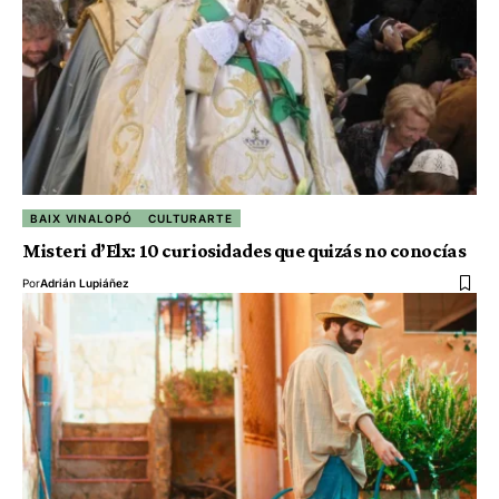
BAIX VINALOPÓ
CULTURARTE
Misteri d’Elx: 10 curiosidades que quizás no conocías
Por
Adrián Lupiáñez