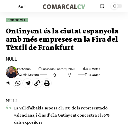
Aa
ECONOMÍA
Ontinyent és la ciutat espanyola
amb més empreses en la Fira del
Tèxtil de Frankfurt
NULL
Por
Admin
Publicado Enero 11, 2023
305 Vistas
2 Min Lectura
NULL
La Vall d’Albaida suposa el 50% de la representació
valenciana, i dins d’ella Ontinyent concentra el 55%
dels expositors