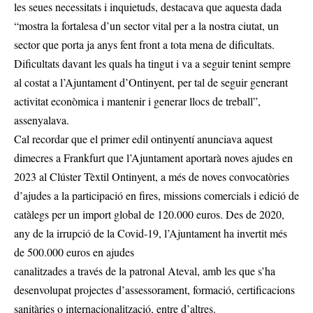
les seues necessitats i inquietuds, destacava que aquesta dada
“mostra la fortalesa d’un sector vital per a la nostra ciutat, un
sector que porta ja anys fent front a tota mena de dificultats.
Dificultats davant les quals ha tingut i va a seguir tenint sempre
al costat a l’Ajuntament d’Ontinyent, per tal de seguir generant
activitat econòmica i mantenir i generar llocs de treball”,
assenyalava.
Cal recordar que el primer edil ontinyentí anunciava aquest
dimecres a Frankfurt que l’Ajuntament aportarà noves ajudes en
2023 al Clúster Tèxtil Ontinyent, a més de noves convocatòries
d’ajudes a la participació en fires, missions comercials i edició de
catàlegs per un import global de 120.000 euros. Des de 2020,
any de la irrupció de la Covid-19, l’Ajuntament ha invertit més
de 500.000 euros en ajudes
canalitzades a través de la patronal Ateval, amb les que s’ha
desenvolupat projectes d’assessorament, formació, certificacions
sanitàries o internacionalització, entre d’altres.