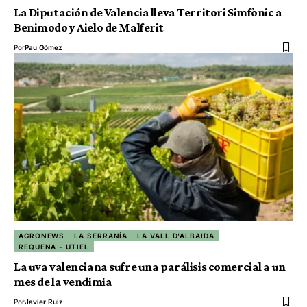
La Diputación de Valencia lleva Territori Simfònic a
Benimodo y Aielo de Malferit
Por
Pau Gómez
AGRONEWS
LA SERRANÍA
LA VALL D'ALBAIDA
REQUENA - UTIEL
La uva valenciana sufre una parálisis comercial a un
mes de la vendimia
Por
Javier Ruiz