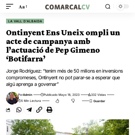
Aa
LA VALL D'ALBAIDA
Ontinyent Ens Uneix ompli un
acte de campanya amb
l’actuació de Pep Gimeno
‘Botifarra’
Jorge Rodríguez: “tenim més de 50 milions en inversions
compromeses, Ontinyent no pot parar-se a esperar que
algú aprenga a governar”
Por
Admin
Publicado Mayo 18, 2023
332 Vistas
5 Min Lectura