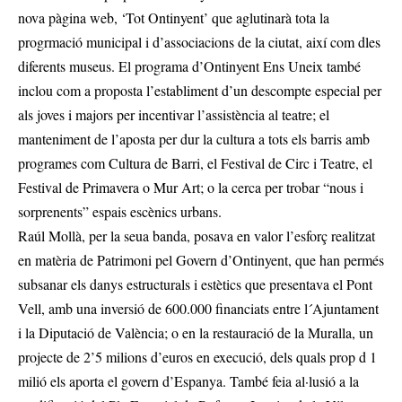
nova pàgina web, ‘Tot Ontinyent’ que aglutinarà tota la
progrmació municipal i d’associacions de la ciutat, així com dles
diferents museus. El programa d’Ontinyent Ens Uneix també
inclou com a proposta l’establiment d’un descompte especial per
als joves i majors per incentivar l’assistència al teatre; el
manteniment de l’aposta per dur la cultura a tots els barris amb
programes com Cultura de Barri, el Festival de Circ i Teatre, el
Festival de Primavera o Mur Art; o la cerca per trobar “nous i
sorprenents” espais escènics urbans.
Raúl Mollà, per la seua banda, posava en valor l’esforç realitzat
en matèria de Patrimoni pel Govern d’Ontinyent, que han permés
subsanar els danys estructurals i estètics que presentava el Pont
Vell, amb una inversió de 600.000 financiats entre l´Ajuntament
i la Diputació de València; o en la restauració de la Muralla, un
projecte de 2’5 milions d’euros en execució, dels quals prop d 1
milió els aporta el govern d’Espanya. També feia al·lusió a la