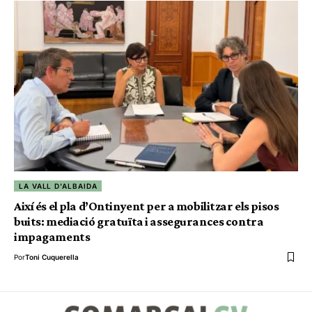
LA VALL D'ALBAIDA
Així és el pla d’Ontinyent per a mobilitzar els pisos
buits: mediació gratuïta i assegurances contra
impagaments
Por
Toni Cuquerella