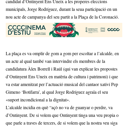
candidat d’Ontinyent Ens Uneix a les properes eleccions
municipals, Jorge Rodríguez, durant la seua participació en un
nou acte de campanya del seu partit a la Plaça de la Coronació.
La plaça es va omplir de gom a gom per escoltar a l’alcalde, en
un acte al qual també van intervindre els membres de la
candidatura Àlex Borrell i Raúl (qui van explicar les propostes
d’Ontinyent Ens Uneix en matèria de cultura i patrimoni) i que
va estar amenitzat per l’actuació musical del cantaor xativí Pep
Gimeno ‘Botifarra’, al qual Jorge Rodríguez agraïa el seu
«suport incondicional a la dignitat».
L’alcalde incidia en què “açò no va de guanyar o perdre, va
d’Ontinyent. De si volem que Ontinyent tinga una veu propia o
que parle a traves de tercers, de si volem que la nostra veu siga