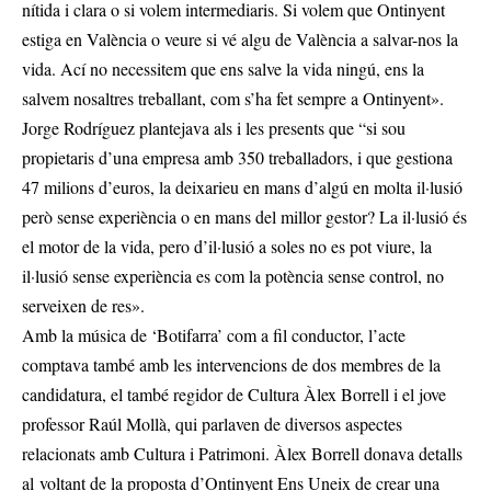
nítida i clara o si volem intermediaris. Si volem que Ontinyent
estiga en València o veure si vé algu de València a salvar-nos la
vida. Ací no necessitem que ens salve la vida ningú, ens la
salvem nosaltres treballant, com s’ha fet sempre a Ontinyent».
Jorge Rodríguez plantejava als i les presents que “si sou
propietaris d’una empresa amb 350 treballadors, i que gestiona
47 milions d’euros, la deixarieu en mans d’algú en molta il·lusió
però sense experiència o en mans del millor gestor? La il·lusió és
el motor de la vida, pero d’il·lusió a soles no es pot viure, la
il·lusió sense experiència es com la potència sense control, no
serveixen de res».
Amb la música de ‘Botifarra’ com a fil conductor, l’acte
comptava també amb les intervencions de dos membres de la
candidatura, el també regidor de Cultura Àlex Borrell i el jove
professor Raúl Mollà, qui parlaven de diversos aspectes
relacionats amb Cultura i Patrimoni. Àlex Borrell donava detalls
al voltant de la proposta d’Ontinyent Ens Uneix de crear una