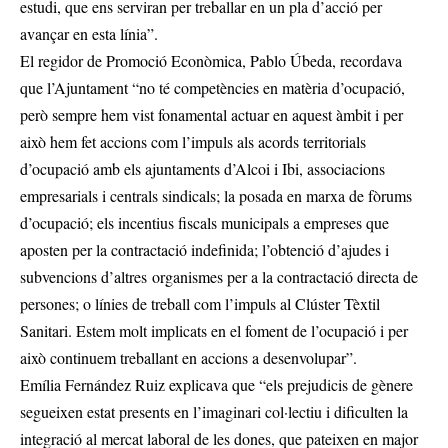
estudi, que ens serviran per treballar en un pla d’acció per
avançar en esta línia”.
El regidor de Promoció Econòmica, Pablo Úbeda, recordava
que l’Ajuntament “no té competències en matèria d’ocupació,
però sempre hem vist fonamental actuar en aquest àmbit i per
això hem fet accions com l’impuls als acords territorials
d’ocupació amb els ajuntaments d’Alcoi i Ibi, associacions
empresarials i centrals sindicals; la posada en marxa de fòrums
d’ocupació; els incentius fiscals municipals a empreses que
aposten per la contractació indefinida; l’obtenció d’ajudes i
subvencions d’altres organismes per a la contractació directa de
persones; o línies de treball com l’impuls al Clúster Tèxtil
Sanitari. Estem molt implicats en el foment de l’ocupació i per
això continuem treballant en accions a desenvolupar”.
Emília Fernández Ruiz explicava que “els prejudicis de gènere
segueixen estat presents en l’imaginari col·lectiu i dificulten la
integració al mercat laboral de les dones, que pateixen en major