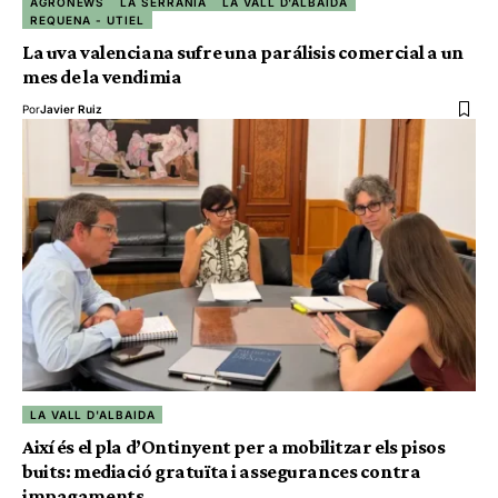
AGRONEWS
LA SERRANÍA
LA VALL D'ALBAIDA
REQUENA - UTIEL
La uva valenciana sufre una parálisis comercial a un
mes de la vendimia
Por
Javier Ruiz
LA VALL D'ALBAIDA
Així és el pla d’Ontinyent per a mobilitzar els pisos
buits: mediació gratuïta i assegurances contra
impagaments