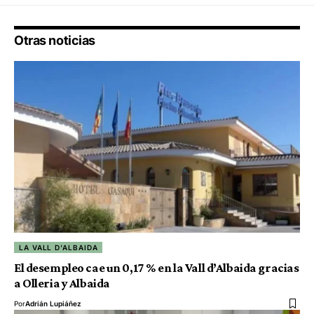
Otras noticias
LA VALL D'ALBAIDA
El desempleo cae un 0,17 % en la Vall d’Albaida gracias
a Olleria y Albaida
Por
Adrián Lupiáñez