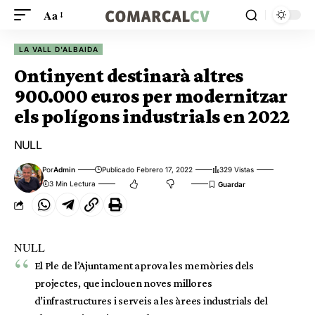
Aa
LA VALL D'ALBAIDA
Ontinyent destinarà altres
900.000 euros per modernitzar
els polígons industrials en 2022
NULL
Por
Admin
Publicado Febrero 17, 2022
329 Vistas
3 Min Lectura
NULL
El Ple de l’Ajuntament aprova les memòries dels
projectes, que inclouen noves millores
d’infrastructures i serveis a les àrees industrials del