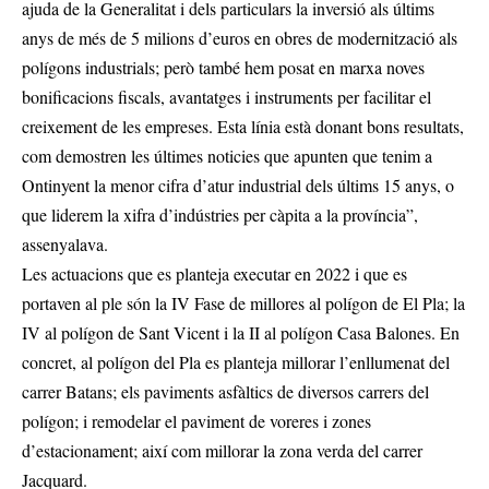
ajuda de la Generalitat i dels particulars la inversió als últims
anys de més de 5 milions d’euros en obres de modernització als
polígons industrials; però també hem posat en marxa noves
bonificacions fiscals, avantatges i instruments per facilitar el
creixement de les empreses. Esta línia està donant bons resultats,
com demostren les últimes noticies que apunten que tenim a
Ontinyent la menor cifra d’atur industrial dels últims 15 anys, o
que liderem la xifra d’indústries per càpita a la província”,
assenyalava.
Les actuacions que es planteja executar en 2022 i que es
portaven al ple són la IV Fase de millores al polígon de El Pla; la
IV al polígon de Sant Vicent i la II al polígon Casa Balones. En
concret, al polígon del Pla es planteja millorar l’enllumenat del
carrer Batans; els paviments asfàltics de diversos carrers del
polígon; i remodelar el paviment de voreres i zones
d’estacionament; així com millorar la zona verda del carrer
Jacquard.