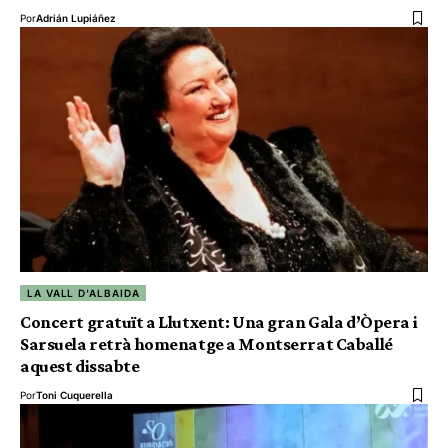
Por
Adrián Lupiáñez
LA VALL D'ALBAIDA
Concert gratuït a Llutxent: Una gran Gala d’Òpera i
Sarsuela retrà homenatge a Montserrat Caballé
aquest dissabte
Por
Toni Cuquerella