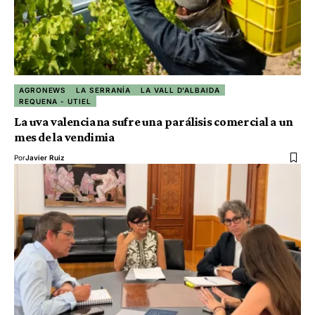
AGRONEWS
LA SERRANÍA
LA VALL D'ALBAIDA
REQUENA - UTIEL
La uva valenciana sufre una parálisis comercial a un
mes de la vendimia
Por
Javier Ruiz