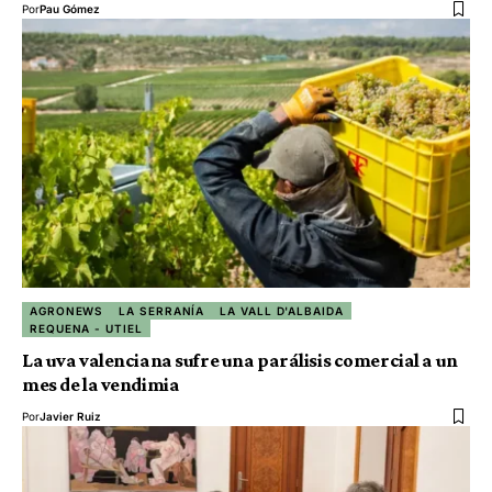
Por
Pau Gómez
AGRONEWS
LA SERRANÍA
LA VALL D'ALBAIDA
REQUENA - UTIEL
La uva valenciana sufre una parálisis comercial a un
mes de la vendimia
Por
Javier Ruiz