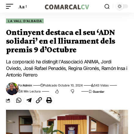
Aa
LA VALL D'ALBAIDA
Ontinyent destaca el seu ‘ADN
solidari’ en el lliurament dels
premis 9 d’Octubre
La corporació ha distingit l'Associació ANIMA, Jordi
Oviedo, José Rafael Penadés, Regina Gironés, Ramón Insa i
Antonio Ferrero
Por
Admin
Publicado Octubre 10, 2024
543 Vistas
6 Min Lectura