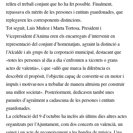
relleu el treball conjunt que ho ha fet possible. Finalment,
repassava els mèrits de les persones i entitats guardonades, que
replegaven les corresponents distincions.
Tot seguit, Luis Muñoz i Marta Tortosa, President i
Vicepresident d’Anima eren els encarregats d’intervenir en
representació del conjunt d’homenatjats, agraint la distinció a
l’Alcalde i als grups de la corporació municipal, destacant que
«totes les persones al dia a dia s’enfronten a xicotets o grans
actes de valentia», i que «allò que marca la diferència es
descobrir el propòsit, l’objectiu capaç de convertir-se en motor i
impuls i motivar-nos a treballar de manera altruista per construir
una millor societat». Posteriorment, dedicaven també unes
paraules d’agraïment a cadascuna de les persones i entitats
guardonades.
La celebració del 9 d’octubre ha inclòs als últims dies altres actes
organitzats per l’Ajuntament, com dos concerts en valencià, un
sainet i un acte de reconeixement a les bandes de música. Una