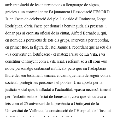
amb translació de les intervencions a llenguatge de signes,
gràcies a un conveni entre l’Ajuntament i l’associació FESORD.
Ja en l’acte de celebració del ple, l’alcalde d’Ontinyent, Jorge
Rodríguez, obria l’acte per donar la benvinguda als presents, i
donar pas al cronista oficial de la ciutat, Alfred Bernabeu, qui,
en nom dels portaveus de tots els grups, intervenia per recordar,
en primer lloc, la figura del Rei Jaume I, recordant que al seu dia
«va convertir en fortificació» el mateix Palau de La Vila, i va
constituir Ontinyent com a vila reial, i referint-se a ell com «un
noble personatge certament mitificat» però que en l’adaptació
lliure del seu testament «marca el camí que hem de seguir com a
societat, protegir les persones i el poble». Una aposta per la
justícia social que, traslladat a l’actualitat, «passa necessàriament
per l’enfortiment de l’estat de benestar», cosa que vinculava a
fets com el 25 aniversari de la presència a Ontinyent de la
Universitat de València, la construcció de l’Hospital, de l’institut