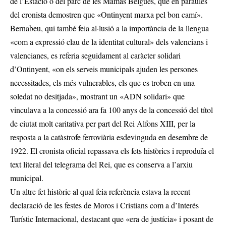
de l’Estació o del parc de les Mamàs Belgues, que en paraules
del cronista demostren que «Ontinyent marxa pel bon camí».
Bernabeu, qui també feia al·lusió a la importància de la llengua
«com a expressió clau de la identitat cultural» dels valencians i
valencianes, es referia seguidament al caràcter solidari
d’Ontinyent, «on els serveis municipals ajuden les persones
necessitades, els més vulnerables, els que es troben en una
soledat no desitjada», mostrant un «ADN solidari» que
vinculava a la concessió ara fa 100 anys de la concessió del títol
de ciutat molt caritativa per part del Rei Alfons XIII, per la
resposta a la catàstrofe ferroviària esdevinguda en desembre de
1922. El cronista oficial repassava els fets històrics i reproduïa el
text literal del telegrama del Rei, que es conserva a l’arxiu
municipal.
Un altre fet històric al qual feia referència estava la recent
declaració de les festes de Moros i Cristians com a d’Interés
Turístic Internacional, destacant que «era de justícia» i posant de