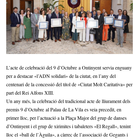
L’acte de celebració del 9 d’Octubre a Ontinyent servia enguany
per a destacar «l’ADN solidari» de la ciutat, en l’any del
centenari de la concessió del títol de «Ciutat Molt Caritativa» per
part del Rei Alfons XIII.
Un any més, la celebració del tradicional acte de lliurament dels
premis 9 d’Octubre al Palau de La Vila es veia precedit, en
primer lloc, per l’actuació a la Plaça Major del grup de danses
d’Ontinyent i el grup de xirimites i tabaleters «El Regall», tenint
lloc el «ball de l’Àguila», a càrrec de l’associació de Gegants i