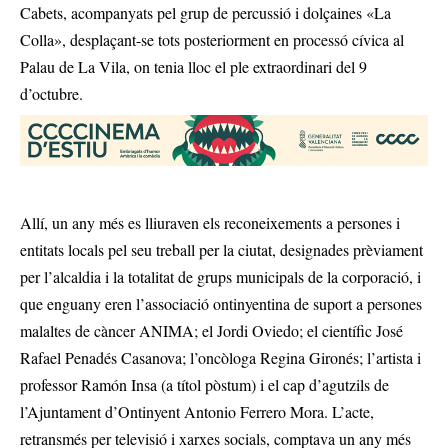
Cabets, acompanyats pel grup de percussió i dolçaines «La
Colla», desplaçant-se tots posteriorment en processó cívica al
Palau de La Vila, on tenia lloc el ple extraordinari del 9
d’octubre.
Allí, un any més es lliuraven els reconeixements a persones i
entitats locals pel seu treball per la ciutat, designades prèviament
per l’alcaldia i la totalitat de grups municipals de la corporació, i
que enguany eren l’associació ontinyentina de suport a persones
malaltes de càncer ANIMA; el Jordi Oviedo; el científic José
Rafael Penadés Casanova; l’oncòloga Regina Gironés; l’artista i
professor Ramón Insa (a títol pòstum) i el cap d’agutzils de
l’Ajuntament d’Ontinyent Antonio Ferrero Mora. L’acte,
retransmés per televisió i xarxes socials, comptava un any més