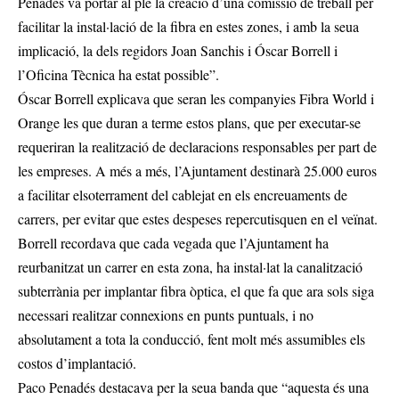
Penadés va portar al ple la creació d’una comissió de treball per
facilitar la instal·lació de la fibra en estes zones, i amb la seua
implicació, la dels regidors Joan Sanchis i Óscar Borrell i
l’Oficina Tècnica ha estat possible”.
Óscar Borrell explicava que seran les companyies Fibra World i
Orange les que duran a terme estos plans, que per executar-se
requeriran la realització de declaracions responsables per part de
les empreses. A més a més, l’Ajuntament destinarà 25.000 euros
a facilitar elsoterrament del cablejat en els encreuaments de
carrers, per evitar que estes despeses repercutisquen en el veïnat.
Borrell recordava que cada vegada que l’Ajuntament ha
reurbanitzat un carrer en esta zona, ha instal·lat la canalització
subterrània per implantar fibra òptica, el que fa que ara sols siga
necessari realitzar connexions en punts puntuals, i no
absolutament a tota la conducció, fent molt més assumibles els
costos d’implantació.
Paco Penadés destacava per la seua banda que “aquesta és una