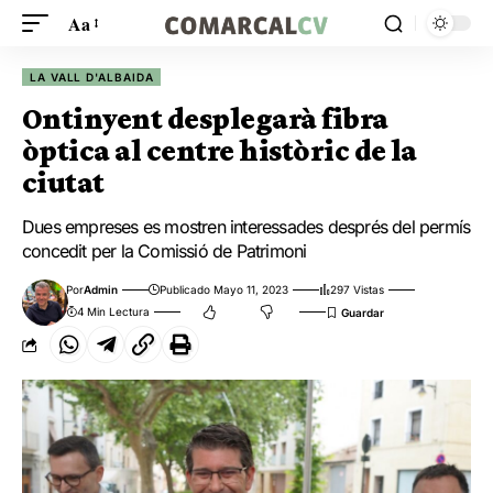
Aa
LA VALL D'ALBAIDA
Ontinyent desplegarà fibra
òptica al centre històric de la
ciutat
Dues empreses es mostren interessades després del permís
concedit per la Comissió de Patrimoni
Por
Admin
Publicado Mayo 11, 2023
297 Vistas
4 Min Lectura