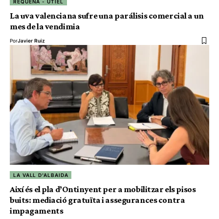
REQUENA - UTIEL
La uva valenciana sufre una parálisis comercial a un
mes de la vendimia
Por
Javier Ruiz
LA VALL D'ALBAIDA
Així és el pla d’Ontinyent per a mobilitzar els pisos
buits: mediació gratuïta i assegurances contra
impagaments