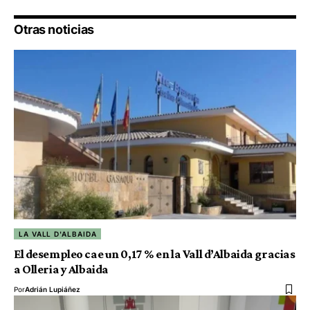
Otras noticias
LA VALL D'ALBAIDA
El desempleo cae un 0,17 % en la Vall d’Albaida gracias
a Olleria y Albaida
Por
Adrián Lupiáñez