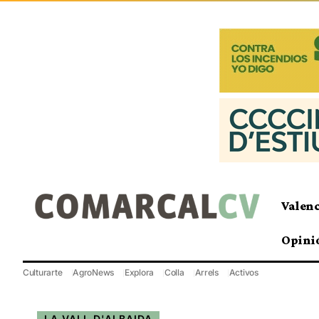
Valen
Opini
Culturarte
AgroNews
Explora
Colla
Arrels
Activos
LA VALL D'ALBAIDA