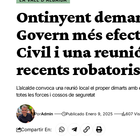
Ontinyent deman
Govern més efect
Civil i una reuni
recents robatoris
L’alcalde convoca una reunió local el proper dimarts amb el
totes les forces i cossos de seguretat
Por
Admin
Publicado Enero 9, 2025
607 Vis
Compartir En: