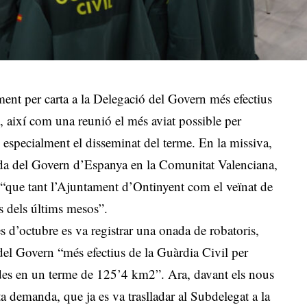
nt per carta a la Delegació del Govern més efectius
at, així com una reunió el més aviat possible per
ts especialment el disseminat del terme. En la missiva,
ada del Govern d’Espanya en la Comunitat Valenciana,
ó “que tant l’Ajuntament d’Ontinyent com el veïnat de
is dels últims mesos”.
es d’octubre es va registrar una onada de robatoris,
del Govern “més efectius de la Guàrdia Civil per
tides en un terme de 125’4 km2”. Ara, davant els nous
ta demanda, que ja es va traslladar al Subdelegat a la