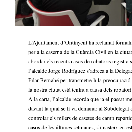
L’Ajuntament d’Ontinyent ha reclamat formalme
per a la caserna de la Guàrdia Civil en la ciut
abordar els recents casos de robatoris registra
l’alcalde Jorge Rodríguez s’adreça a la Deleg
Pilar Bernabé per transmetre-li la preocupaci
la nostra ciutat està tenint a causa dels robator
A la carta, l’alcalde recorda que ja el passat m
davant la qual se li va demanar al Subdelegat 
controlar els milers de casetes de camp repar
casos de les últimes setmanes, s’insisteix en es