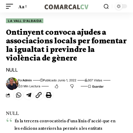
Aa
LA VALL D'ALBAIDA
Ontinyent convoca ajudes a
associacions locals per fomentar
la igualtat i previndre la
violència de gènere
NULL
Por
Admin
Publicado Junio 1, 2022
307 Vistas
3 Min Lectura
NULL
És la tercera convocatòria d’una línia d’acció que en
les edicions anteriors ha permés a les entitats