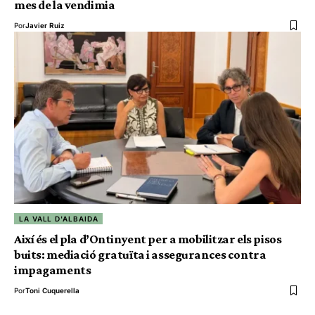
mes de la vendimia
Por
Javier Ruiz
LA VALL D'ALBAIDA
Així és el pla d’Ontinyent per a mobilitzar els pisos
buits: mediació gratuïta i assegurances contra
impagaments
Por
Toni Cuquerella