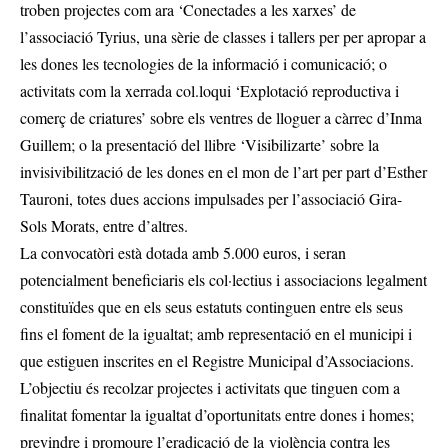
troben projectes com ara ‘Conectades a les xarxes’ de
l’associació Tyrius, una sèrie de classes i tallers per per apropar a
les dones les tecnologies de la informació i comunicació; o
activitats com la xerrada col.loqui ‘Explotació reproductiva i
comerç de criatures’ sobre els ventres de lloguer a càrrec d’Inma
Guillem; o la presentació del llibre ‘Visibilizarte’ sobre la
invisivibilització de les dones en el mon de l’art per part d’Esther
Tauroni, totes dues accions impulsades per l’associació Gira-
Sols Morats, entre d’altres.
La convocatòri està dotada amb 5.000 euros, i seran
potencialment beneficiaris els col·lectius i associacions legalment
constituïdes que en els seus estatuts continguen entre els seus
fins el foment de la igualtat; amb representació en el municipi i
que estiguen inscrites en el Registre Municipal d’Associacions.
L’objectiu és recolzar projectes i activitats que tinguen com a
finalitat fomentar la igualtat d’oportunitats entre dones i homes;
previndre i promoure l’eradicació de la violència contra les