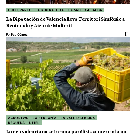
CULTURARTE
LA RIBERA ALTA
LA VALL D'ALBAIDA
La Diputación de Valencia lleva Territori Simfònic a
Benimodo y Aielo de Malferit
Por
Pau Gómez
AGRONEWS
LA SERRANÍA
LA VALL D'ALBAIDA
REQUENA - UTIEL
La uva valenciana sufre una parálisis comercial a un