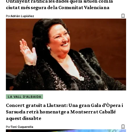
Ontinyent ratifica les dades que la situen com la
ciutat més segura de la Comunitat Valenciana
Por
Adrián Lupiáñez
LA VALL D'ALBAIDA
Concert gratuït a Llutxent: Una gran Gala d’Òpera i
Sarsuela retrà homenatge a Montserrat Caballé
aquest dissabte
Por
Toni Cuquerella