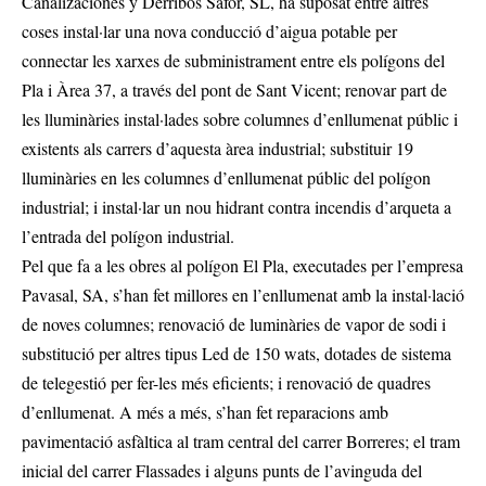
Canalizaciones y Derribos Safor, SL, ha suposat entre altres
coses instal·lar una nova conducció d’aigua potable per
connectar les xarxes de subministrament entre els polígons del
Pla i Àrea 37, a través del pont de Sant Vicent; renovar part de
les lluminàries instal·lades sobre columnes d’enllumenat públic i
existents als carrers d’aquesta àrea industrial; substituir 19
lluminàries en les columnes d’enllumenat públic del polígon
industrial; i instal·lar un nou hidrant contra incendis d’arqueta a
l’entrada del polígon industrial.
Pel que fa a les obres al polígon El Pla, executades per l’empresa
Pavasal, SA, s’han fet millores en l’enllumenat amb la instal·lació
de noves columnes; renovació de luminàries de vapor de sodi i
substitució per altres tipus Led de 150 wats, dotades de sistema
de telegestió per fer-les més eficients; i renovació de quadres
d’enllumenat. A més a més, s’han fet reparacions amb
pavimentació asfàltica al tram central del carrer Borreres; el tram
inicial del carrer Flassades i alguns punts de l’avinguda del