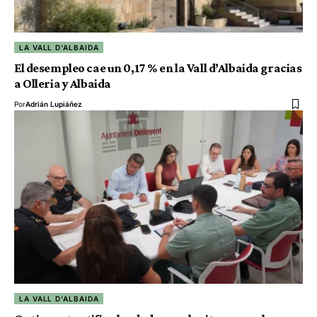
LA VALL D'ALBAIDA
El desempleo cae un 0,17 % en la Vall d’Albaida gracias
a Olleria y Albaida
Por
Adrián Lupiáñez
LA VALL D'ALBAIDA