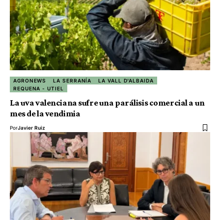
AGRONEWS
LA SERRANÍA
LA VALL D'ALBAIDA
REQUENA - UTIEL
La uva valenciana sufre una parálisis comercial a un
mes de la vendimia
Por
Javier Ruiz