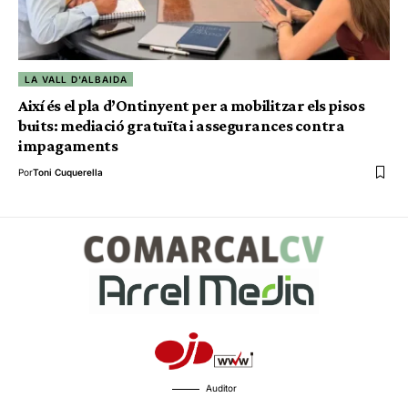
LA VALL D'ALBAIDA
Així és el pla d’Ontinyent per a mobilitzar els pisos
buits: mediació gratuïta i assegurances contra
impagaments
Por
Toni Cuquerella
Auditor