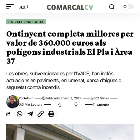
Aa
LA VALL D'ALBAIDA
Ontinyent completa millores per
valor de 360.000 euros als
polígons industrials El Pla i Àrea
37
Les obres, subvencionades per l’IVACE, han inclós
actuacions en paviments, enllumenat, xarxa d’aigues o
seguretat contra incendis
Por
Admin
Publicado Enero 3, 2024
602 Vistas
3 Min Lectura