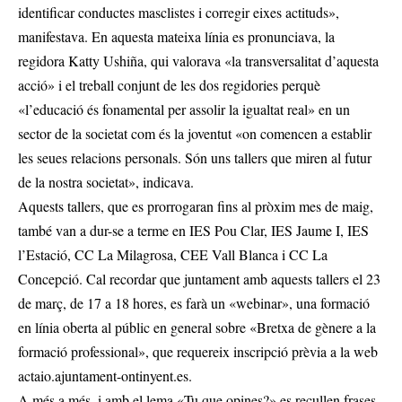
identificar conductes masclistes i corregir eixes actituds»,
manifestava. En aquesta mateixa línia es pronunciava, la
regidora Katty Ushiña, qui valorava «la transversalitat d’aquesta
acció» i el treball conjunt de les dos regidories perquè
«l’educació és fonamental per assolir la igualtat real» en un
sector de la societat com és la joventut «on comencen a establir
les seues relacions personals. Són uns tallers que miren al futur
de la nostra societat», indicava.
Aquests tallers, que es prorrogaran fins al pròxim mes de maig,
també van a dur-se a terme en IES Pou Clar, IES Jaume I, IES
l’Estació, CC La Milagrosa, CEE Vall Blanca i CC La
Concepció. Cal recordar que juntament amb aquests tallers el 23
de març, de 17 a 18 hores, es farà un «webinar», una formació
en línia oberta al públic en general sobre «Bretxa de gènere a la
formació professional», que requereix inscripció prèvia a la web
actaio.ajuntament-ontinyent.es.
A més a més, i amb el lema «Tu que opines?» es recullen frases