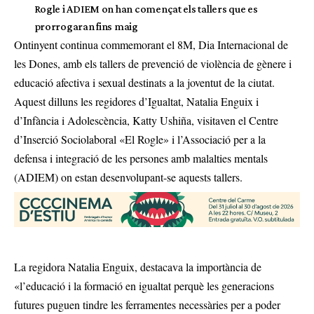
Rogle i ADIEM on han començat els tallers que es
prorrogaran fins maig
Ontinyent continua commemorant el 8M, Dia Internacional de
les Dones, amb els tallers de prevenció de violència de gènere i
educació afectiva i sexual destinats a la joventut de la ciutat.
Aquest dilluns les regidores d’Igualtat, Natalia Enguix i
d’Infància i Adolescència, Katty Ushiña, visitaven el Centre
d’Inserció Sociolaboral «El Rogle» i l’Associació per a la
defensa i integració de les persones amb malalties mentals
(ADIEM) on estan desenvolupant-se aquests tallers.
La regidora Natalia Enguix, destacava la importància de
«l’educació i la formació en igualtat perquè les generacions
futures puguen tindre les ferramentes necessàries per a poder