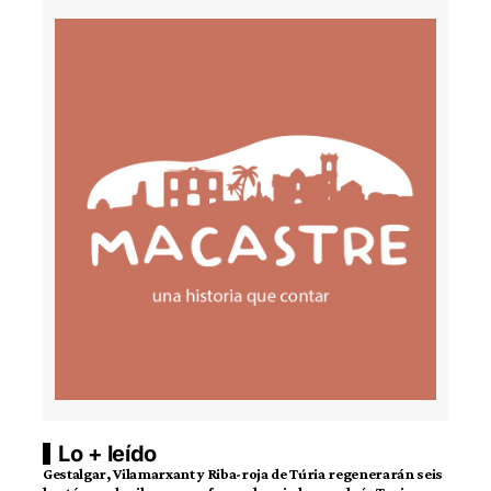
Lo + leído
Gestalgar, Vilamarxant y Riba-roja de Túria regenerarán seis