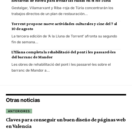
hectáreas de ribera para frenar las riadas en el río Turia
Gestalgar, Vilamarxant y Riba-roja de Túria concentrarán los
trabajos directos de un plan de restauración…
Torrent propone nueve actividades culturales y cine del 7 al
10 de agosto
La tercera edición de ‘A la Lluna de Torrent’ afronta su segundo
fin de semana…
L’Eliana completa la rehabilitació del pont i les passarel·les
del barranc de Mandor
Les obres de rehabilitació del pont i les passarel·les sobre el
barranc de Mandor a…
Otras noticias
ANTERIORES
Claves para conseguir un buen diseño de páginas web
en Valencia