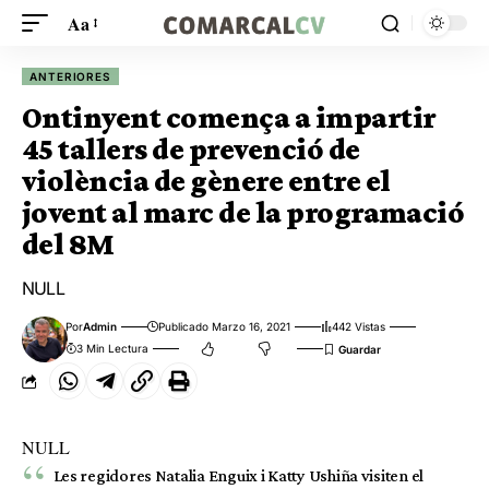
Aa
ANTERIORES
Ontinyent comença a impartir
45 tallers de prevenció de
violència de gènere entre el
jovent al marc de la programació
del 8M
NULL
Por
Admin
Publicado Marzo 16, 2021
442 Vistas
3 Min Lectura
NULL
Les regidores Natalia Enguix i Katty Ushiña visiten el