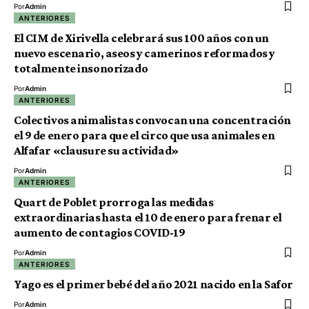
Por
Admin
ANTERIORES
El CIM de Xirivella celebrará sus 100 años con un
nuevo escenario, aseos y camerinos reformados y
totalmente insonorizado
Por
Admin
ANTERIORES
Colectivos animalistas convocan una concentración
el 9 de enero para que el circo que usa animales en
Alfafar «clausure su actividad»
Por
Admin
ANTERIORES
Quart de Poblet prorroga las medidas
extraordinarias hasta el 10 de enero para frenar el
aumento de contagios COVID-19
Por
Admin
ANTERIORES
Yago es el primer bebé del año 2021 nacido en la Safor
Por
Admin