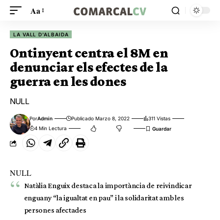
Aa
LA VALL D'ALBAIDA
Ontinyent centra el 8M en
denunciar els efectes de la
guerra en les dones
NULL
Por
Admin
Publicado Marzo 8, 2022
311 Vistas
4 Min Lectura
NULL
Natàlia Enguix destaca la importància de reivindicar
enguany “la igualtat en pau” i la solidaritat amb les
persones afectades