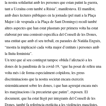
la nostra solidaritat amb les persones que estan patint la guerra,
tant a Ucraïna com també a Rúsia”, manifestava. El manifest,
amb dues lectures públiques en la jornada (pel matí a la Plaça
Major i de vesprada a la Plaça de Sant Domingo) recull també
altres aspectes que han estat plasmats per primera volta ha estat
elaborat per una comissió específica del Consell de les Dones,
una entitat que amb el seu treball, en paraules de Natàlia Enguix,
“mostra la implicació cada volta major d’entitats i persones amb
la lluita feminista”.
Un text que al seu contingut tampoc oblida l’afectació a les
dones de la pandèmia de la covid-19, “que ha posat de relleu una
volta més i de forma especialment colpidora, les greus
discriminacions que la nostra societat encara exerceix
sistemàticament sobre les dones, i que han agreujat encara més
les marginacions i la precarietat que patim”, exposen. El
document, que ha estat llegit per integrants del Consell de les
Dones, també fa referència explícita a les violències masclistes,