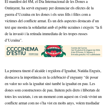
El manifest del 8M, el Dia Internacional de les Dones a
Ontinyent, ha servit enguany per denunciar els efectes de la
guerra d’Ucraïna en les dones i els seus fills i filles com a
víctimes del conflicte armat. És un dels aspectes destacats d’un
text que mostra la solidaritat amb el poble ucraïnes i exigeix “la fi
de la invasió i la retirada immediata de les tropes russes
d’Ucraïna”.
La primera tinent d’alcalde i regidora d’Igualtat, Natàlia Enguix,
destacava la importància en la celebració d’enguany “de posar
en valor no sols la igualtat sinó també la igualtat en pau. Les
dones som constructores de pau, lluitem pels drets i llibertats de
totes les societats, i en un moment com aquest on s’està vivint un
conflicte armat com no s’ha vist en molts anys, volem traslladar