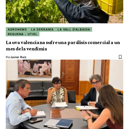
AGRONEWS
LA SERRANÍA
LA VALL D'ALBAIDA
REQUENA - UTIEL
La uva valenciana sufre una parálisis comercial a un
mes de la vendimia
Por
Javier Ruiz