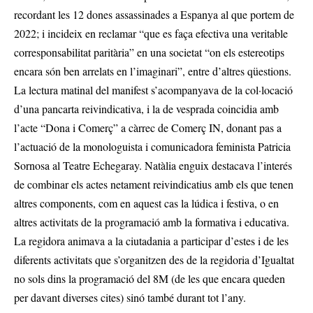
recordant les 12 dones assassinades a Espanya al que portem de
2022; i incideix en reclamar “que es faça efectiva una veritable
corresponsabilitat paritària” en una societat “on els estereotips
encara són ben arrelats en l’imaginari”, entre d’altres qüestions.
La lectura matinal del manifest s’acompanyava de la col·locació
d’una pancarta reivindicativa, i la de vesprada coincidia amb
l’acte “Dona i Comerç” a càrrec de Comerç IN, donant pas a
l’actuació de la monologuista i comunicadora feminista Patricia
Sornosa al Teatre Echegaray. Natàlia enguix destacava l’interés
de combinar els actes netament reivindicatius amb els que tenen
altres components, com en aquest cas la lúdica i festiva, o en
altres activitats de la programació amb la formativa i educativa.
La regidora animava a la ciutadania a participar d’estes i de les
diferents activitats que s’organitzen des de la regidoria d’Igualtat
no sols dins la programació del 8M (de les que encara queden
per davant diverses cites) sinó també durant tot l’any.