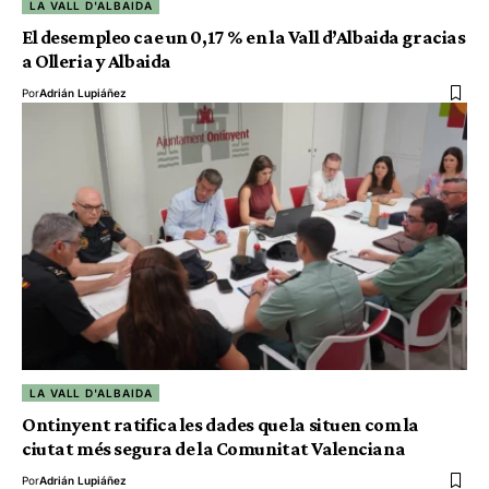
LA VALL D'ALBAIDA
El desempleo cae un 0,17 % en la Vall d’Albaida gracias
a Olleria y Albaida
Por
Adrián Lupiáñez
LA VALL D'ALBAIDA
Ontinyent ratifica les dades que la situen com la
ciutat més segura de la Comunitat Valenciana
Por
Adrián Lupiáñez