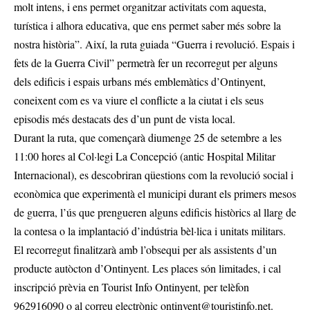
molt intens, i ens permet organitzar activitats com aquesta,
turística i alhora educativa, que ens permet saber més sobre la
nostra història”. Així, la ruta guiada “Guerra i revolució. Espais i
fets de la Guerra Civil” permetrà fer un recorregut per alguns
dels edificis i espais urbans més emblemàtics d’Ontinyent,
coneixent com es va viure el conflicte a la ciutat i els seus
episodis més destacats des d’un punt de vista local.
Durant la ruta, que començarà diumenge 25 de setembre a les
11:00 hores al Col·legi La Concepció (antic Hospital Militar
Internacional), es descobriran qüestions com la revolució social i
econòmica que experimentà el municipi durant els primers mesos
de guerra, l’ús que prengueren alguns edificis històrics al llarg de
la contesa o la implantació d’indústria bèl·lica i unitats militars.
El recorregut finalitzarà amb l’obsequi per als assistents d’un
producte autòcton d’Ontinyent. Les places són limitades, i cal
inscripció prèvia en Tourist Info Ontinyent, per telèfon
962916090 o al correu electrònic
ontinyent@touristinfo.net
.