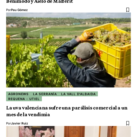
Benimodo y Aielo de Malferit
Por
Pau Gómez
AGRONEWS
LA SERRANÍA
LA VALL D'ALBAIDA
REQUENA - UTIEL
La uva valenciana sufre una parálisis comercial a un
mes de la vendimia
Por
Javier Ruiz