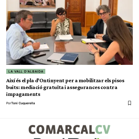
LA VALL D'ALBAIDA
Així és el pla d’Ontinyent per a mobilitzar els pisos
buits: mediació gratuïta i assegurances contra
impagaments
Por
Toni Cuquerella