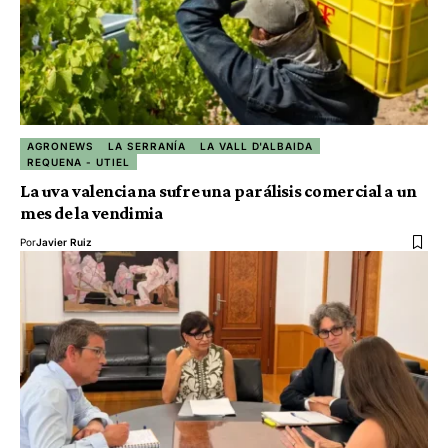
AGRONEWS
LA SERRANÍA
LA VALL D'ALBAIDA
REQUENA - UTIEL
La uva valenciana sufre una parálisis comercial a un
mes de la vendimia
Por
Javier Ruiz