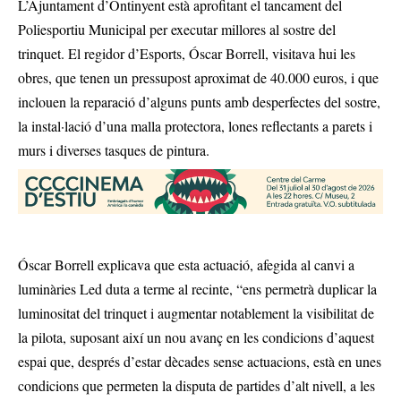
L’Ajuntament d’Ontinyent està aprofitant el tancament del
Poliesportiu Municipal per executar millores al sostre del
trinquet. El regidor d’Esports, Óscar Borrell, visitava hui les
obres, que tenen un pressupost aproximat de 40.000 euros, i que
inclouen la reparació d’alguns punts amb desperfectes del sostre,
la instal·lació d’una malla protectora, lones reflectants a parets i
murs i diverses tasques de pintura.
Óscar Borrell explicava que esta actuació, afegida al canvi a
luminàries Led duta a terme al recinte, “ens permetrà duplicar la
luminositat del trinquet i augmentar notablement la visibilitat de
la pilota, suposant així un nou avanç en les condicions d’aquest
espai que, després d’estar dècades sense actuacions, està en unes
condicions que permeten la disputa de partides d’alt nivell, a les