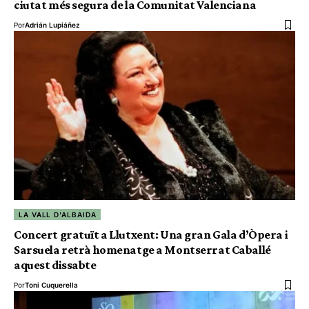
ciutat més segura de la Comunitat Valenciana
Por
Adrián Lupiáñez
LA VALL D'ALBAIDA
Concert gratuït a Llutxent: Una gran Gala d’Òpera i
Sarsuela retrà homenatge a Montserrat Caballé
aquest dissabte
Por
Toni Cuquerella