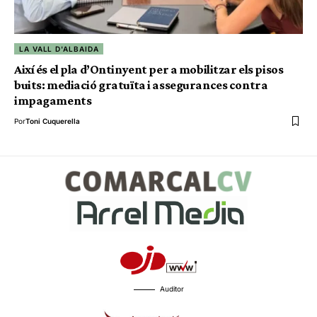
LA VALL D'ALBAIDA
Així és el pla d’Ontinyent per a mobilitzar els pisos
buits: mediació gratuïta i assegurances contra
impagaments
Por
Toni Cuquerella
Auditor