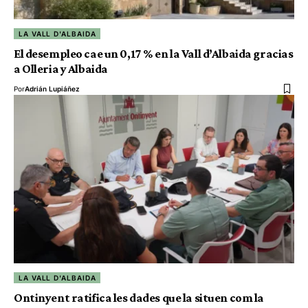
LA VALL D'ALBAIDA
El desempleo cae un 0,17 % en la Vall d’Albaida gracias
a Olleria y Albaida
Por
Adrián Lupiáñez
LA VALL D'ALBAIDA
Ontinyent ratifica les dades que la situen com la