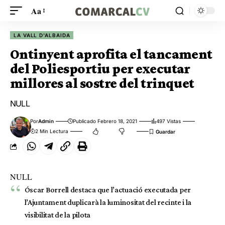
Aa
LA VALL D'ALBAIDA
Ontinyent aprofita el tancament
del Poliesportiu per executar
millores al sostre del trinquet
NULL
Por
Admin
Publicado Febrero 18, 2021
497 Vistas
2 Min Lectura
NULL
Óscar Borrell destaca que l’actuació executada per
l’Ajuntament duplicarà la luminositat del recinte i la
visibilitat de la pilota