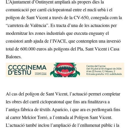
L’Ajuntament d’Ontinyent ampliarà als propers dies la
comunicació per carril ciclopeatonal entre el nucli urbà i el
polígon de Sant Vicent a través de la CV-650, coneguda com la
“carretera de València”. Es tracta d’una de les actuacions per
modernitzar les zones industrials que executa enguany el
consistori amb ajuda de l’IVACE, que contemplen una inversió
total de 600.000 euros als polígons del Pla, Sant Vicent i Casa
Balones.
Al cas del polígon de Sant Vicent, l’actuació permet completar
les obres del carril ciclopeatonal que fins ara finalitzava a
l’antiga fàbrica de tèxtils Aparicio, i que ara es perllongarà fins
al carrer Melcior Torró, a l’entrada al Polígon Sant Vicent.
L’actuació també inclou l’ampliació de l’enllumenat públic i la