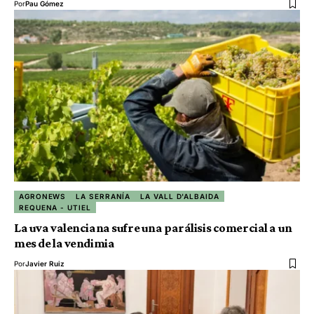
Por
Pau Gómez
AGRONEWS
LA SERRANÍA
LA VALL D'ALBAIDA
REQUENA - UTIEL
La uva valenciana sufre una parálisis comercial a un
mes de la vendimia
Por
Javier Ruiz