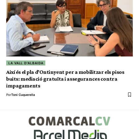
LA VALL D'ALBAIDA
Així és el pla d’Ontinyent per a mobilitzar els pisos
buits: mediació gratuïta i assegurances contra
impagaments
Por
Toni Cuquerella