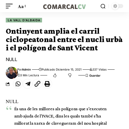
Aa
LA VALL D'ALBAIDA
Ontinyent amplia el carril
ciclopeatonal entre el nucli urbà
i el polígon de Sant Vicent
NULL
Por
Admin
Publicado Diciembre 15, 2021
337 Vistas
3 Min Lectura
NULL
És una de les millores als polígons que s’executen
amb ajuda de l’IVACE, dins les quals també s’ha
millorat la xarxa de clavegueram del nou hospital