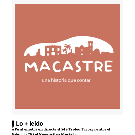
Lo + leído
À Punt emetrà en directe el 54é Trofeu Taronja entre el
Valencia CF i el Newcastle a Mestalla