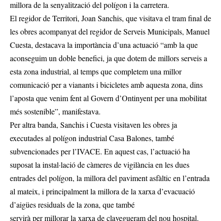
millora de la senyalització del polígon i la carretera.
El regidor de Territori, Joan Sanchis, que visitava el tram final de
les obres acompanyat del regidor de Serveis Municipals, Manuel
Cuesta, destacava la importància d’una actuació “amb la que
aconseguim un doble benefici, ja que dotem de millors serveis a
esta zona industrial, al temps que completem una millor
comunicació per a vianants i bicicletes amb aquesta zona, dins
l’aposta que venim fent al Govern d’Ontinyent per una mobilitat
més sostenible”, manifestava.
Per altra banda, Sanchis i Cuesta visitaven les obres ja
executades al polígon industrial Casa Balones, també
subvencionades per l’IVACE. En aquest cas, l’actuació ha
suposat la instal·lació de càmeres de vigilància en les dues
entrades del polígon, la millora del paviment asfàltic en l’entrada
al mateix, i principalment la millora de la xarxa d’evacuació
d’aigües residuals de la zona, que també
servirà per millorar la xarxa de clavegueram del nou hospital.