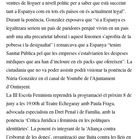
ventres de lloguer a nivell polític per a saber que està succeint
tant a Espanya com en tots els països on és actualment legal”.
Durant la ponència, González exposava que “si a Espanya es
legalitzara seríem un país de paridores perquè vivim en un país
amb una alta precarietat laboral i aquest fenomen s’aprofita de la
pobresa i la desigualtat” i remarcava que a Espanya “tenim
Sanitat Pública pel que les empreses s’estalviarien les despeses
mèdiques que ara han d’incloure en els packs que ofereixen”. La
ciutadania que no va poder assistir podrà visionar la ponència de
Núria González en el canal de Youtube de l’Ajuntament
d’Ontinyent.
La III Escola Feminista reprendrà la programació el pròxim 8 de
juny a les 19:00h al Teatre Echegaray amb Paula Fraga,
advocada especialista en Dret Penal i de Família, amb la
ponència ‘Crítica Jurídica i feminista en les polítiques
identitàries’. La ponent és integrant de la ‘Aliança contra
l’esborrat de les dones’, organització que lluita contra les lleis en