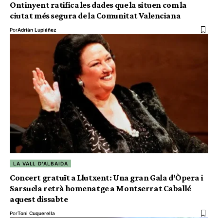
Ontinyent ratifica les dades que la situen com la
ciutat més segura de la Comunitat Valenciana
Por
Adrián Lupiáñez
LA VALL D'ALBAIDA
Concert gratuït a Llutxent: Una gran Gala d’Òpera i
Sarsuela retrà homenatge a Montserrat Caballé
aquest dissabte
Por
Toni Cuquerella