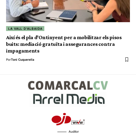
LA VALL D'ALBAIDA
Així és el pla d’Ontinyent per a mobilitzar els pisos
buits: mediació gratuïta i assegurances contra
impagaments
Por
Toni Cuquerella
Auditor