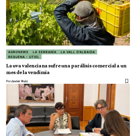
AGRONEWS
LA SERRANÍA
LA VALL D'ALBAIDA
REQUENA - UTIEL
La uva valenciana sufre una parálisis comercial a un
mes de la vendimia
Por
Javier Ruiz