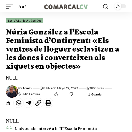
Aa
LA VALL D'ALBAIDA
Núria González a l’Escola
Feminista d’Ontinyent: «Els
ventres de lloguer esclavitzen a
les dones i converteixen als
xiquets en objectes»
NULL
Por
Admin
Publicado Mayo 27, 2022
360 Vistas
5 Min Lectura
NULL
L’advocada intervé a la III Escola Feminista