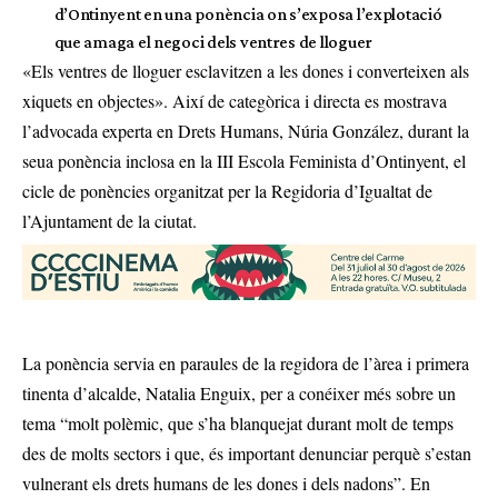
d’Ontinyent en una ponència on s’exposa l’explotació
que amaga el negoci dels ventres de lloguer
«Els ventres de lloguer esclavitzen a les dones i converteixen als
xiquets en objectes». Així de categòrica i directa es mostrava
l’advocada experta en Drets Humans, Núria González, durant la
seua ponència inclosa en la III Escola Feminista d’Ontinyent, el
cicle de ponències organitzat per la Regidoria d’Igualtat de
l’Ajuntament de la ciutat.
La ponència servia en paraules de la regidora de l’àrea i primera
tinenta d’alcalde, Natalia Enguix, per a conéixer més sobre un
tema “molt polèmic, que s’ha blanquejat durant molt de temps
des de molts sectors i que, és important denunciar perquè s’estan
vulnerant els drets humans de les dones i dels nadons”. En