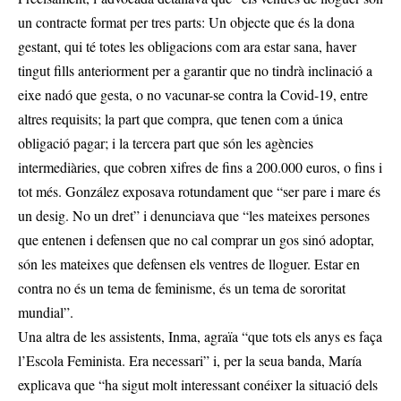
un contracte format per tres parts: Un objecte que és la dona
gestant, qui té totes les obligacions com ara estar sana, haver
tingut fills anteriorment per a garantir que no tindrà inclinació a
eixe nadó que gesta, o no vacunar-se contra la Covid-19, entre
altres requisits; la part que compra, que tenen com a única
obligació pagar; i la tercera part que són les agències
intermediàries, que cobren xifres de fins a 200.000 euros, o fins i
tot més. González exposava rotundament que “ser pare i mare és
un desig. No un dret” i denunciava que “les mateixes persones
que entenen i defensen que no cal comprar un gos sinó adoptar,
són les mateixes que defensen els ventres de lloguer. Estar en
contra no és un tema de feminisme, és un tema de sororitat
mundial”.
Una altra de les assistents, Inma, agraïa “que tots els anys es faça
l’Escola Feminista. Era necessari” i, per la seua banda, María
explicava que “ha sigut molt interessant conéixer la situació dels