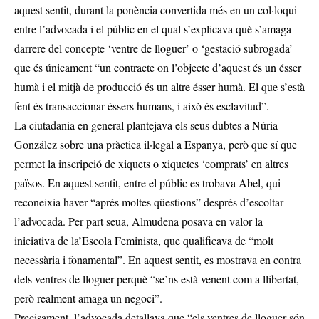
aquest sentit, durant la ponència convertida més en un col·loqui
entre l’advocada i el públic en el qual s’explicava què s’amaga
darrere del concepte ‘ventre de lloguer’ o ‘gestació subrogada’
que és únicament “un contracte on l’objecte d’aquest és un ésser
humà i el mitjà de producció és un altre ésser humà. El que s’està
fent és transaccionar éssers humans, i això és esclavitud”.
La ciutadania en general plantejava els seus dubtes a Núria
González sobre una pràctica il·legal a Espanya, però que sí que
permet la inscripció de xiquets o xiquetes ‘comprats’ en altres
països. En aquest sentit, entre el públic es trobava Abel, qui
reconeixia haver “aprés moltes qüestions” després d’escoltar
l’advocada. Per part seua, Almudena posava en valor la
iniciativa de la’Escola Feminista, que qualificava de “molt
necessària i fonamental”. En aquest sentit, es mostrava en contra
dels ventres de lloguer perquè “se’ns està venent com a llibertat,
però realment amaga un negoci”.
Precisament, l’advocada detallava que “els ventres de lloguer són