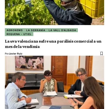
AGRONEWS
LA SERRANÍA
LA VALL D'ALBAIDA
REQUENA - UTIEL
La uva valenciana sufre una parálisis comercial a un
mes de la vendimia
Por
Javier Ruiz