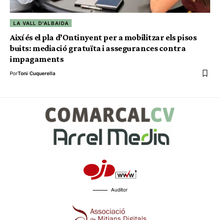
LA VALL D'ALBAIDA
Així és el pla d’Ontinyent per a mobilitzar els pisos
buits: mediació gratuïta i assegurances contra
impagaments
Por
Toni Cuquerella
Auditor