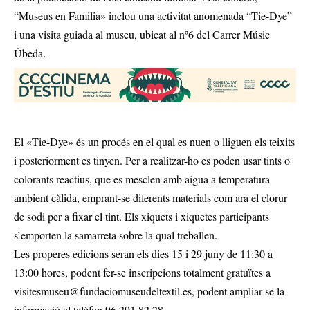
“Museus en Familia» inclou una activitat anomenada “Tie-Dye”
i una visita guiada al museu, ubicat al nº6 del Carrer Músic
Úbeda.
El «Tie-Dye» és un procés en el qual es nuen o lliguen els teixits
i posteriorment es tinyen. Per a realitzar-ho es poden usar tints o
colorants reactius, que es mesclen amb aigua a temperatura
ambient càlida, emprant-se diferents materials com ara el clorur
de sodi per a fixar el tint. Els xiquets i xiquetes participants
s’emporten la samarreta sobre la qual treballen.
Les properes edicions seran els dies 15 i 29 juny de 11:30 a
13:00 hores, podent fer-se inscripcions totalment gratuïtes a
visitesmuseu@fundaciomuseudeltextil.es
, podent ampliar-se la
informació al telèfon 96.291.82.28.