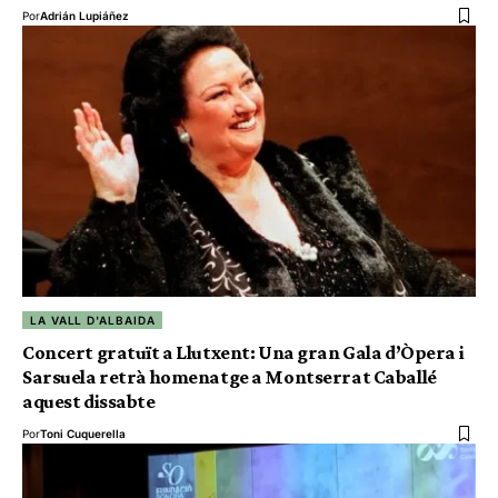
Por
Adrián Lupiáñez
LA VALL D'ALBAIDA
Concert gratuït a Llutxent: Una gran Gala d’Òpera i
Sarsuela retrà homenatge a Montserrat Caballé
aquest dissabte
Por
Toni Cuquerella