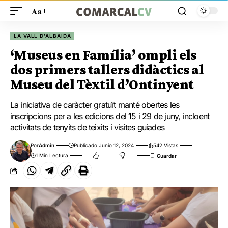
Aa
LA VALL D'ALBAIDA
‘Museus en Família’ ompli els
dos primers tallers didàctics al
Museu del Tèxtil d’Ontinyent
La iniciativa de caràcter gratuït manté obertes les
inscripcions per a les edicions del 15 i 29 de juny, incloent
activitats de tenyits de teixits i visites guiades
Por
Admin
Publicado Junio 12, 2024
542 Vistas
1 Min Lectura