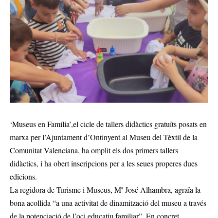
‘Museus en Família’,el cicle de tallers didàctics gratuïts posats en
marxa per l’Ajuntament d’Ontinyent al Museu del Tèxtil de la
Comunitat Valenciana, ha omplit els dos primers tallers
didàctics, i ha obert inscripcions per a les seues properes dues
edicions.
La regidora de Turisme i Museus, Mª José Alhambra, agraïa la
bona acollida “a una activitat de dinamització del museu a través
de la potenciació de l’oci educatiu familiar”. En concret,