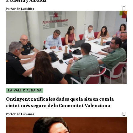
a Olleria y Albaida
Por
Adrián Lupiáñez
LA VALL D'ALBAIDA
Ontinyent ratifica les dades que la situen com la
ciutat més segura de la Comunitat Valenciana
Por
Adrián Lupiáñez