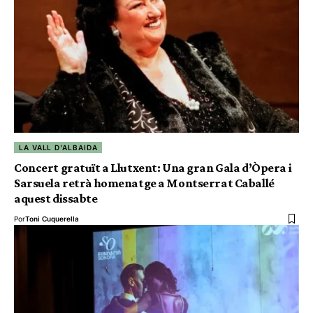
LA VALL D'ALBAIDA
Concert gratuït a Llutxent: Una gran Gala d’Òpera i
Sarsuela retrà homenatge a Montserrat Caballé
aquest dissabte
Por
Toni Cuquerella