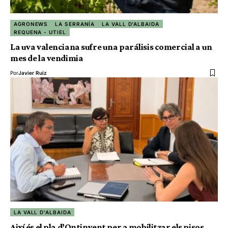
AGRONEWS
LA SERRANÍA
LA VALL D'ALBAIDA
REQUENA - UTIEL
La uva valenciana sufre una parálisis comercial a un
mes de la vendimia
Por
Javier Ruiz
LA VALL D'ALBAIDA
Així és el pla d’Ontinyent per a mobilitzar els pisos