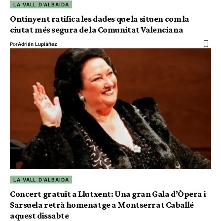
LA VALL D'ALBAIDA
Ontinyent ratifica les dades que la situen com la
ciutat més segura de la Comunitat Valenciana
Por
Adrián Lupiáñez
LA VALL D'ALBAIDA
Concert gratuït a Llutxent: Una gran Gala d’Òpera i
Sarsuela retrà homenatge a Montserrat Caballé
aquest dissabte