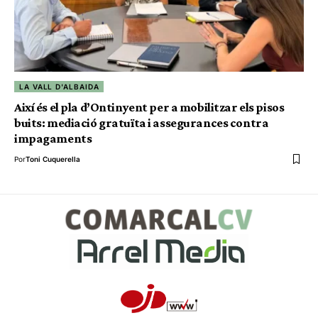
LA VALL D'ALBAIDA
Així és el pla d’Ontinyent per a mobilitzar els pisos
buits: mediació gratuïta i assegurances contra
impagaments
Por
Toni Cuquerella