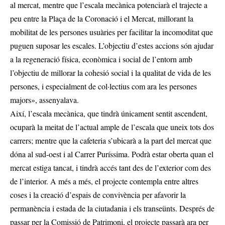
al mercat, mentre que l’escala mecànica potenciarà el trajecte a
peu entre la Plaça de la Coronació i el Mercat, millorant la
mobilitat de les persones usuàries per facilitar la incomoditat que
puguen suposar les escales. L’objectiu d’estes accions són ajudar
a la regeneració física, econòmica i social de l’entorn amb
l’objectiu de millorar la cohesió social i la qualitat de vida de les
persones, i especialment de col·lectius com ara les persones
majors», assenyalava.
Així, l’escala mecànica, que tindrà únicament sentit ascendent,
ocuparà la meitat de l’actual ample de l’escala que uneix tots dos
carrers; mentre que la cafeteria s’ubicarà a la part del mercat que
dóna al sud-oest i al Carrer Puríssima. Podrà estar oberta quan el
mercat estiga tancat, i tindrà accés tant des de l’exterior com des
de l’interior. A més a més, el projecte contempla entre altres
coses i la creació d’espais de convivència per afavorir la
permanència i estada de la ciutadania i els transeünts. Després de
passar per la Comissió de Patrimoni, el projecte passarà ara per