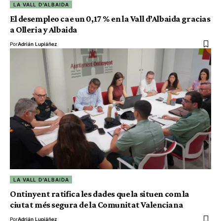
LA VALL D'ALBAIDA
El desempleo cae un 0,17 % en la Vall d’Albaida gracias
a Olleria y Albaida
Por
Adrián Lupiáñez
LA VALL D'ALBAIDA
Ontinyent ratifica les dades que la situen com la
ciutat més segura de la Comunitat Valenciana
Por
Adrián Lupiáñez