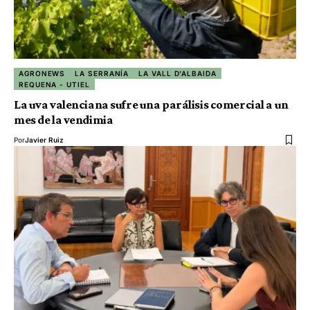
AGRONEWS
LA SERRANÍA
LA VALL D'ALBAIDA
REQUENA - UTIEL
La uva valenciana sufre una parálisis comercial a un
mes de la vendimia
Por
Javier Ruiz