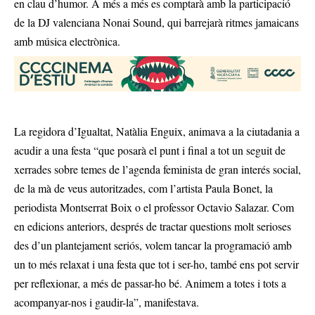
en clau d’humor. A més a més es comptarà amb la participació
de la DJ valenciana Nonai Sound, qui barrejarà ritmes jamaicans
amb música electrònica.
La regidora d’Igualtat, Natàlia Enguix, animava a la ciutadania a
acudir a una festa “que posarà el punt i final a tot un seguit de
xerrades sobre temes de l’agenda feminista de gran interés social,
de la mà de veus autoritzades, com l’artista Paula Bonet, la
periodista Montserrat Boix o el professor Octavio Salazar. Com
en edicions anteriors, després de tractar questions molt serioses
des d’un plantejament seriós, volem tancar la programació amb
un to més relaxat i una festa que tot i ser-ho, també ens pot servir
per reflexionar, a més de passar-ho bé. Animem a totes i tots a
acompanyar-nos i gaudir-la”, manifestava.