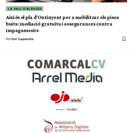
LA VALL D'ALBAIDA
Així és el pla d’Ontinyent per a mobilitzar els pisos
buits: mediació gratuïta i assegurances contra
impagaments
Por
Toni Cuquerella
Auditor