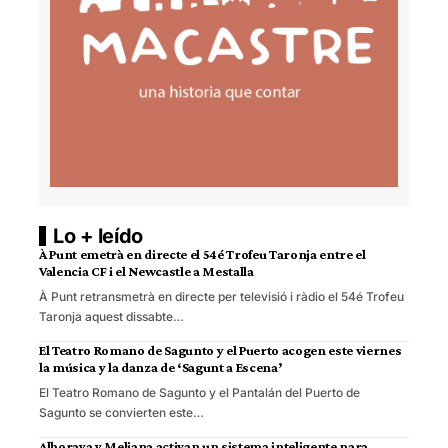
Lo + leído
À Punt emetrà en directe el 54é Trofeu Taronja entre el
Valencia CF i el Newcastle a Mestalla
À Punt retransmetrà en directe per televisió i ràdio el 54é Trofeu
Taronja aquest dissabte…
El Teatro Romano de Sagunto y el Puerto acogen este viernes
la música y la danza de ‘Sagunt a Escena’
El Teatro Romano de Sagunto y el Pantalán del Puerto de
Sagunto se convierten este…
Alboraya y Meliana activan un sistema inteligente para