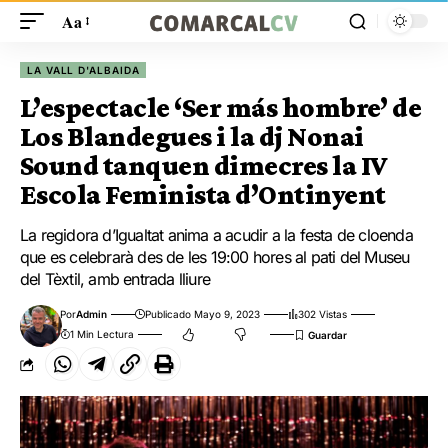
Aa
LA VALL D'ALBAIDA
L’espectacle ‘Ser más hombre’ de
Los Blandegues i la dj Nonai
Sound tanquen dimecres la IV
Escola Feminista d’Ontinyent
La regidora d’Igualtat anima a acudir a la festa de cloenda
que es celebrarà des de les 19:00 hores al pati del Museu
del Tèxtil, amb entrada lliure
Por
Admin
Publicado Mayo 9, 2023
302 Vistas
1 Min Lectura