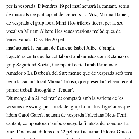
per la vesprada. Divendres 19 pel matí actuarà la cantant, actriu
de musicals i exparticipant del concurs La Voz, Marína Damer; i
de vesprada el grup local Mimí i los trileros liderat per la seu
vocalista Miriam Albero i les seues versions melòdiques de
temes variats. Dissabte 20 pel
matí actuarà la cantant de flamenc Isabel Julbe, d’ampla
trajectòria en la que ha col·laborat amb artistes com Ketama o el
grup Seguridad Social, i compartit cartell amb Raimundo
Amador o La Barbería del Sur; mentre que de vesprada serà torn
per a la cantant local Mireia Tortosa, que presentarà el seu recent
primer treball discogràfic ‘Tendur’.
Diumenge dia 21 pel matí es comptarà amb la varietat de les
versions de swing, por i rock del grup Lulú i los Tigretones que
lidera Carol García; actuant de vesprada l’alcoiana Neus Ferri,
cantant, compositora i també coneguda finalista del concurs La
Voz. Finalment, dilluns dia 22 pel matí actuaran Paloma Grueso