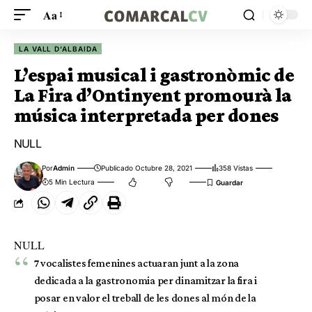
Aa
LA VALL D'ALBAIDA
L’espai musical i gastronòmic de
La Fira d’Ontinyent promourà la
música interpretada per dones
NULL
Por
Admin
Publicado Octubre 28, 2021
358 Vistas
5 Min Lectura
NULL
7 vocalistes femenines actuaran junt a la zona
dedicada a la gastronomia per dinamitzar la fira i
posar en valor el treball de les dones al món de la