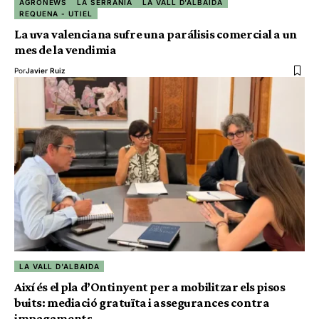
AGRONEWS
LA SERRANÍA
LA VALL D'ALBAIDA
REQUENA - UTIEL
La uva valenciana sufre una parálisis comercial a un
mes de la vendimia
Por
Javier Ruiz
LA VALL D'ALBAIDA
Així és el pla d’Ontinyent per a mobilitzar els pisos
buits: mediació gratuïta i assegurances contra
impagaments