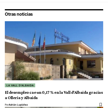
Otras noticias
LA VALL D'ALBAIDA
El desempleo cae un 0,17 % en la Vall d’Albaida gracias
a Olleria y Albaida
Por
Adrián Lupiáñez