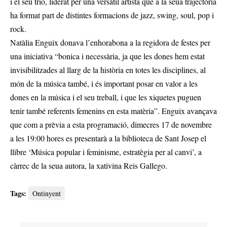
i el seu trio, liderat per una versàtil artista que a la seua trajectòria
ha format part de distintes formacions de jazz, swing, soul, pop i
rock.
Natàlia Enguix donava l’enhorabona a la regidora de festes per
una iniciativa “bonica i necessària, ja que les dones hem estat
invisibilitzades al llarg de la història en totes les disciplines, al
món de la música també, i és important posar en valor a les
dones en la música i el seu treball, i que les xiquetes puguen
tenir també referents femenins en esta matèria”. Enguix avançava
que com a prèvia a esta programació, dimecres 17 de novembre
a les 19:00 hores es presentarà a la biblioteca de Sant Josep el
llibre ‘Música popular i feminisme, estratègia per al canvi’, a
càrrec de la seua autora, la xativina Reis Gallego.
Tags:
Ontinyent