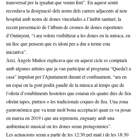
transversal per la igualtat que venim fent”. En aquest sentit
recordava la designació dels noms dels carrers adjacents al nou
hospital amb noms de dones vinculades a l’àmbit sanitari; la
recent presentació de l’àlbum de cromos de dones esportistes
d’Ontinyent, “i ara volem visibiltizar a les dones en la música, en
un lloc que pensem que és idoni per a dur a terme esta
iniciativa”.
Àixí, Àngels Muñoz explicava que en aquest cicle es comptarà
amb algunes artistes que ja van participar al programa “Queda’t a
casa” impulsat per l’Ajuntament durant el confinament, “ara en
un espai on la gent podrà gaudir de la música al temps que de
l’oferta d’establiments hostelers que estaran els quatre dies de fira
oferint tapes, pintxos o les tradicionals coques de fira. Una zona
gastronòmica que va tenir molt bona acceptació quan es va posar
en marxa en 2019 i que ara reprenem, enguany amb una
ambientació musical on les dones seran protagonistes”.
Les actuacions seran a partir de les 12:30 pel matí i de les 18:30