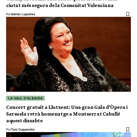
ciutat més segura de la Comunitat Valenciana
Por
Adrián Lupiáñez
LA VALL D'ALBAIDA
Concert gratuït a Llutxent: Una gran Gala d’Òpera i
Sarsuela retrà homenatge a Montserrat Caballé
aquest dissabte
Por
Toni Cuquerella