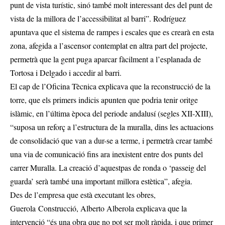
punt de vista turístic, sinó també molt interessant des del punt de
vista de la millora de l’accessibilitat al barri”. Rodríguez
apuntava que el sistema de rampes i escales que es crearà en esta
zona, afegida a l’ascensor contemplat en altra part del projecte,
permetrà que la gent puga aparcar fàcilment a l’esplanada de
Tortosa i Delgado i accedir al barri.
El cap de l’Oficina Tècnica explicava que la reconstrucció de la
torre, que els primers indicis apunten que podria tenir oritge
islàmic, en l’última època del periode andalusí (segles XII-XIII),
“suposa un reforç a l’estructura de la muralla, dins les actuacions
de consolidació que van a dur-se a terme, i permetrà crear també
una via de comunicació fins ara inexistent entre dos punts del
carrer Muralla. La creació d’aquestpas de ronda o ‘passeig del
guarda’ serà també una important millora estètica”, afegia.
Des de l’empresa que està executant les obres,
Guerola Construcció, Alberto Alberola explicava que la
intervenció “és una obra que no pot ser molt ràpida, i que primer