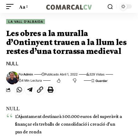
Aa
LA VALL D'ALBAIDA
Les obres a la muralla
d’Ontinyent trauen a la llum les
restes d’una torrassa medieval
NULL
Por
Admin
Publicado Abril 1, 2022
329 Vistas
4 Min Lectura
NULL
L’Ajuntament destinarà 500.000 euros del superàvit a
finançar els treballs de consolidació i creació d’un
pas de ronda