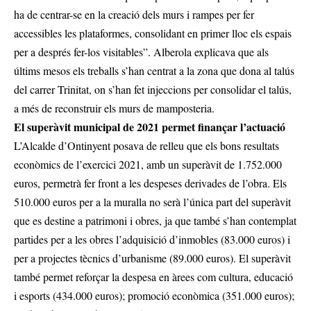
ha de centrar-se en la creació dels murs i rampes per fer
accessibles les plataformes, consolidant en primer lloc els espais
per a després fer-los visitables”. Alberola explicava que als
últims mesos els treballs s’han centrat a la zona que dona al talús
del carrer Trinitat, on s’han fet injeccions per consolidar el talús,
a més de reconstruir els murs de mamposteria.
El superàvit municipal de 2021 permet finançar l’actuació
L’Alcalde d’Ontinyent posava de relleu que els bons resultats
econòmics de l’exercici 2021, amb un superàvit de 1.752.000
euros, permetrà fer front a les despeses derivades de l’obra. Els
510.000 euros per a la muralla no serà l’única part del superàvit
que es destine a patrimoni i obres, ja que també s’han contemplat
partides per a les obres l’adquisició d’inmobles (83.000 euros) i
per a projectes tècnics d’urbanisme (89.000 euros). El superàvit
també permet reforçar la despesa en àrees com cultura, educació
i esports (434.000 euros); promoció econòmica (351.000 euros);