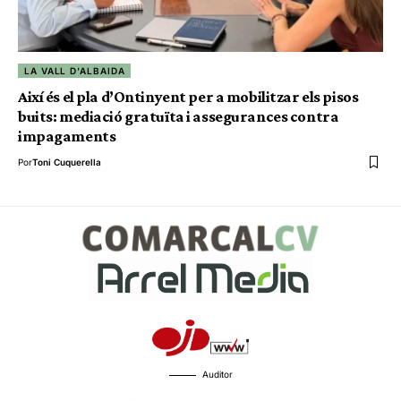
LA VALL D'ALBAIDA
Així és el pla d’Ontinyent per a mobilitzar els pisos
buits: mediació gratuïta i assegurances contra
impagaments
Por
Toni Cuquerella
Auditor