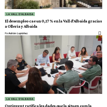
LA VALL D'ALBAIDA
El desempleo cae un 0,17 % en la Vall d’Albaida gracias
a Olleria y Albaida
Por
Adrián Lupiáñez
LA VALL D'ALBAIDA
Ontinyent ratifica les dades que la situen com la