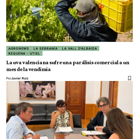
AGRONEWS
LA SERRANÍA
LA VALL D'ALBAIDA
REQUENA - UTIEL
La uva valenciana sufre una parálisis comercial a un
mes de la vendimia
Por
Javier Ruiz