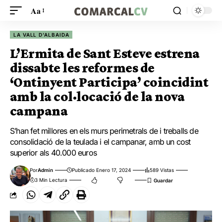
Aa
LA VALL D'ALBAIDA
L’Ermita de Sant Esteve estrena
dissabte les reformes de
‘Ontinyent Participa’ coincidint
amb la col·locació de la nova
campana
S’han fet millores en els murs perimetrals de i treballs de
consolidació de la teulada i el campanar, amb un cost
superior als 40.000 euros
Por
Admin
Publicado Enero 17, 2024
589 Vistas
3 Min Lectura