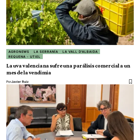
AGRONEWS
LA SERRANÍA
LA VALL D'ALBAIDA
REQUENA - UTIEL
La uva valenciana sufre una parálisis comercial a un
mes de la vendimia
Por
Javier Ruiz