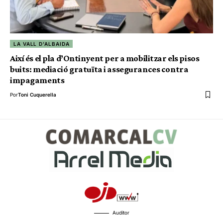
LA VALL D'ALBAIDA
Així és el pla d’Ontinyent per a mobilitzar els pisos
buits: mediació gratuïta i assegurances contra
impagaments
Por
Toni Cuquerella
Auditor