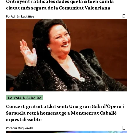
Ontinyent ratifica les dades que la situen com la
ciutat més segura de la Comunitat Valenciana
Por
Adrián Lupiáñez
LA VALL D'ALBAIDA
Concert gratuït a Llutxent: Una gran Gala d’Òpera i
Sarsuela retrà homenatge a Montserrat Caballé
aquest dissabte
Por
Toni Cuquerella