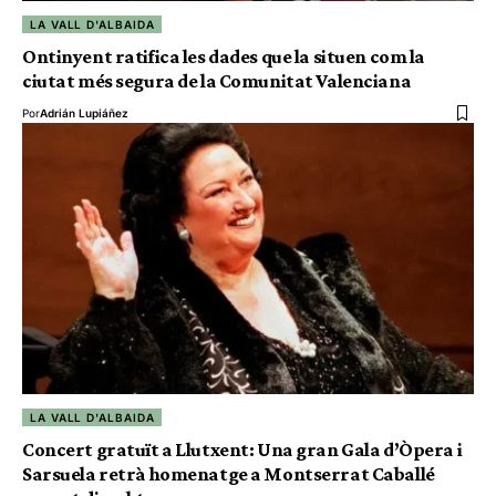
LA VALL D'ALBAIDA
Ontinyent ratifica les dades que la situen com la
ciutat més segura de la Comunitat Valenciana
Por
Adrián Lupiáñez
LA VALL D'ALBAIDA
Concert gratuït a Llutxent: Una gran Gala d’Òpera i
Sarsuela retrà homenatge a Montserrat Caballé