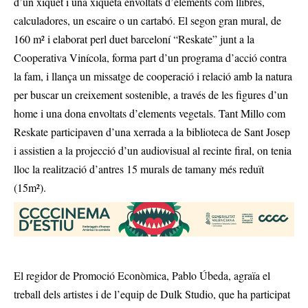
d’un xiquet i una xiqueta envoltats d’elements com llibres,
calculadores, un escaire o un cartabó. El segon gran mural, de
160 m² i elaborat perl duet barceloní “Reskate” junt a la
Cooperativa Vinícola, forma part d’un programa d’acció contra
la fam, i llança un missatge de cooperació i relació amb la natura
per buscar un creixement sostenible, a través de les figures d’un
home i una dona envoltats d’elements vegetals. Tant Millo com
Reskate participaven d’una xerrada a la biblioteca de Sant Josep
i assistien a la projecció d’un audiovisual al recinte firal, on tenia
lloc la realització d’antres 15 murals de tamany més reduït
(15m²).
El regidor de Promoció Econòmica, Pablo Úbeda, agraïa el
treball dels artistes i de l’equip de Dulk Studio, que ha participat