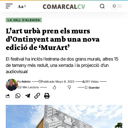
Aa
LA VALL D'ALBAIDA
L’art urbà pren els murs
d’Ontinyent amb una nova
edició de ‘MurArt’
El festival ha inclós l’estrena de dos grans murals, altres 15
de tamany més reduit, una xerrada i la projecció d’un
audiovisual
Por
Admin
Publicado Mayo 8, 2023
351 Vistas
2 Min Lectura