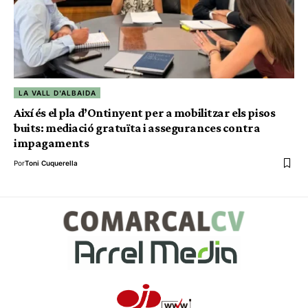
LA VALL D'ALBAIDA
Així és el pla d’Ontinyent per a mobilitzar els pisos
buits: mediació gratuïta i assegurances contra
impagaments
Por
Toni Cuquerella