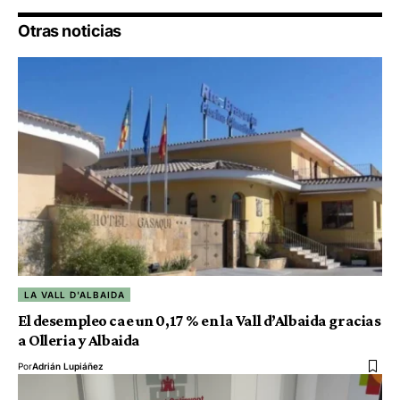
Otras noticias
LA VALL D'ALBAIDA
El desempleo cae un 0,17 % en la Vall d’Albaida gracias
a Olleria y Albaida
Por
Adrián Lupiáñez