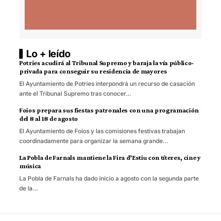
Lo + leído
Potries acudirá al Tribunal Supremo y baraja la vía público-
privada para conseguir su residencia de mayores
El Ayuntamiento de Potries interpondrá un recurso de casación
ante el Tribunal Supremo tras conocer…
Foios prepara sus fiestas patronales con una programación
del 8 al 18 de agosto
El Ayuntamiento de Foios y las comisiones festivas trabajan
coordinadamente para organizar la semana grande…
La Pobla de Farnals mantiene la Fira d’Estiu con títeres, cine y
música
La Pobla de Farnals ha dado inicio a agosto con la segunda parte
de la…