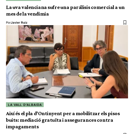
La uva valenciana sufre una parálisis comercial a un
mes de la vendimia
Por
Javier Ruiz
LA VALL D'ALBAIDA
Així és el pla d’Ontinyent per a mobilitzar els pisos
buits: mediació gratuïta i assegurances contra
impagaments