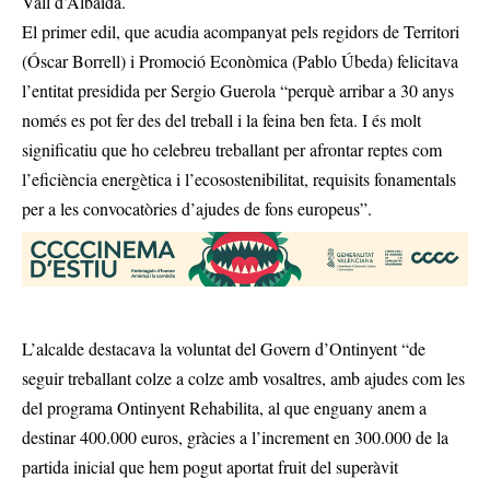
Vall d’Albaida.
El primer edil, que acudia acompanyat pels regidors de Territori
(Óscar Borrell) i Promoció Econòmica (Pablo Úbeda) felicitava
l’entitat presidida per Sergio Guerola “perquè arribar a 30 anys
només es pot fer des del treball i la feina ben feta. I és molt
significatiu que ho celebreu treballant per afrontar reptes com
l’eficiència energètica i l’ecosostenibilitat, requisits fonamentals
per a les convocatòries d’ajudes de fons europeus”.
L’alcalde destacava la voluntat del Govern d’Ontinyent “de
seguir treballant colze a colze amb vosaltres, amb ajudes com les
del programa Ontinyent Rehabilita, al que enguany anem a
destinar 400.000 euros, gràcies a l’increment en 300.000 de la
partida inicial que hem pogut aportat fruit del superàvit