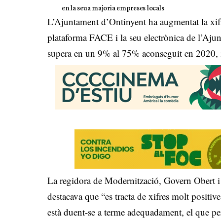
en la seua majoria empreses locals
L’Ajuntament d’Ontinyent ha augmentat la xifra
plataforma FACE i la seu electrònica de l’Ajun
supera en un 9% al 75% aconseguit en 2020, i
La regidora de Modernització, Govern Obert i
destacava que “es tracta de xifres molt positi
està duent-se a terme adequadament, el que per