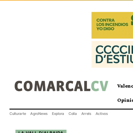
Valen
Opini
Culturarte
AgroNews
Explora
Colla
Arrels
Activos
LA VALL D'ALBAIDA