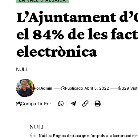
L’Ajuntament d’O
el 84% de les fa
electrònica
NULL
Por
Admin
Publicado Abril 5, 2022
329 Vist
Compartir En:
NULL
Natàlia Enguix destaca que l’impuls a la facturació ele