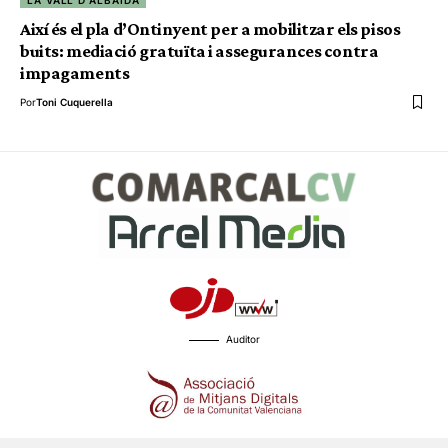
LA VALL D'ALBAIDA
Així és el pla d’Ontinyent per a mobilitzar els pisos
buits: mediació gratuïta i assegurances contra
impagaments
Por
Toni Cuquerella
Auditor