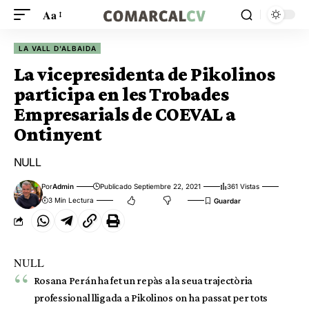
Aa
LA VALL D'ALBAIDA
La vicepresidenta de Pikolinos
participa en les Trobades
Empresarials de COEVAL a
Ontinyent
NULL
Por
Admin
Publicado Septiembre 22, 2021
361 Vistas
3 Min Lectura
NULL
Rosana Perán ha fet un repàs a la seua trajectòria
professional lligada a Pikolinos on ha passat per tots