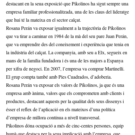
destacant en la seua exposició que Pikolinos ha sigut sempre una
empresa familiar professionalitzada, una de les claus del lideratge
que hui té la mateixa en el sector calçat.
Rosana Perán va exposar igualment a la trajectòria de Pikolinos
que va tirar a caminar en 1984 de la mà del seu pare Juan Perán,
que va emprendre des del coneixement i experiència que tenia en
la indústria del calçat. La companyia, amb seu a Elx, segueix en
mans de la família fundadora i és una de les majors a Espanya
per xifra de negoci. En 2007, l’empresa va comprar Martinelli.
El grup compta també amb Pies Cuadrados, d’adoberia.
Rosana Perán va exposar els valors de Pikolinos, ja que és una
empresa amb ànima, valors que els comprometen amb clients i
productes, destacant aquests per la qualitat dels seus dissenys i
ésser el reflex de l’aplicació en els mateixos d’una política
d’empresa de millora contínua a nivell transversal.
Pikolinos dóna ocupació a més de cinc-centes persones, equip
humà que destaca per la seua implicació amb l’empresa, que