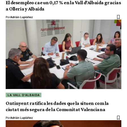
El desempleo cae un 0,17 % en la Vall d’Albaida gracias
a Olleria y Albaida
Por
Adrián Lupiáñez
LA VALL D'ALBAIDA
Ontinyent ratifica les dades que la situen com la
ciutat més segura de la Comunitat Valenciana
Por
Adrián Lupiáñez