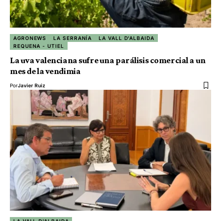
AGRONEWS
LA SERRANÍA
LA VALL D'ALBAIDA
REQUENA - UTIEL
La uva valenciana sufre una parálisis comercial a un
mes de la vendimia
Por
Javier Ruiz