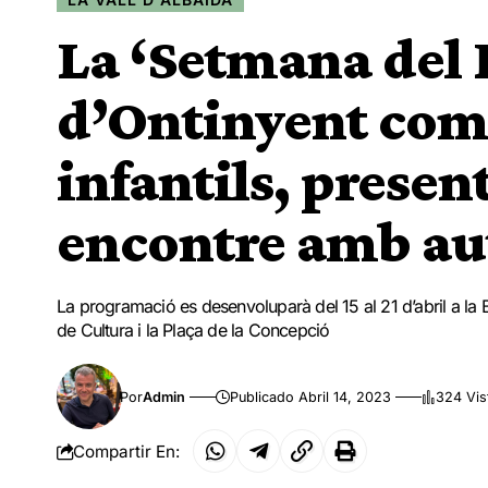
La ‘Setmana del 
d’Ontinyent com
infantils, present
encontre amb aut
La programació es desenvoluparà del 15 al 21 d’abril a la 
de Cultura i la Plaça de la Concepció
Por
Admin
Publicado Abril 14, 2023
324 Vis
Compartir En: