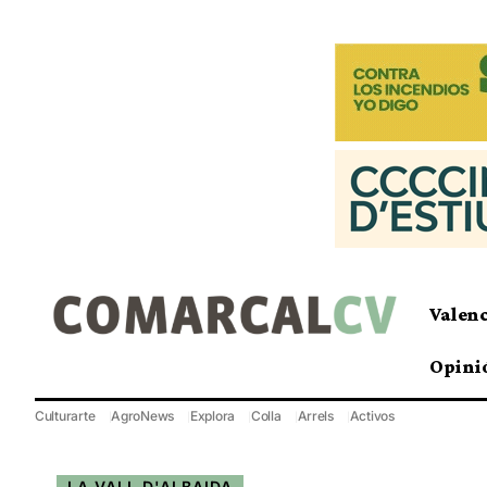
Valen
Opini
Culturarte
AgroNews
Explora
Colla
Arrels
Activos
LA VALL D'ALBAIDA