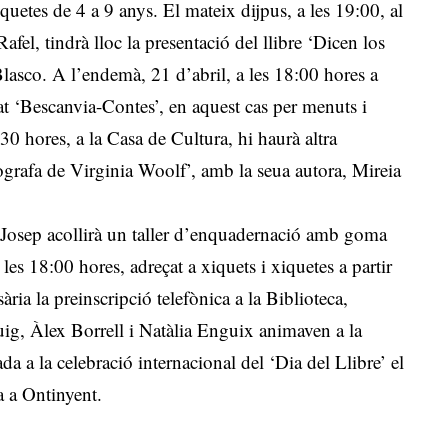
iquetes de 4 a 9 anys. El mateix dijpus, a les 19:00, al
fel, tindrà lloc la presentació del llibre ‘Dicen los
Blasco. A l’endemà, 21 d’abril, a les 18:00 hores a
itat ‘Bescanvia-Contes’, en aquest cas per menuts i
30 hores, a la Casa de Cultura, hi haurà altra
ògrafa de Virginia Woolf’, amb la seua autora, Mireia
t Josep acollirà un taller d’enquadernació amb goma
les 18:00 hores, adreçat a xiquets i xiquetes a partir
sària la preinscripció telefònica a la Biblioteca,
ig, Àlex Borrell i Natàlia Enguix animaven a la
a a la celebració internacional del ‘Dia del Llibre’ el
a a Ontinyent.