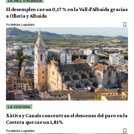
LA VALL D'ALBAIDA
El desempleo cae un 0,17 % en la Vall d’Albaida gracias
a Olleria y Albaida
Por
Adrián Lupiáñez
LA COSTERA
Xàtiva y Canals concentran el descenso del paro en la
Costera que cae un 1,81%
Por
Adrián Lupiáñez