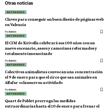
Otras noticias
ANTERIORES
Claves para conseguir un buen diseño de páginas web
en Valencia
Por
Admin
ANTERIORES
El CIM de Xirivella celebrará sus 100 años con un
nuevo escenario, aseos y camerinos reformados y
totalmente insonorizado
Por
Admin
ANTERIORES
Colectivos animalistas convocan una concentración
el 9 de enero para que el circo que usa animales en
Alfafar «clausure su actividad»
Por
Admin
ANTERIORES
Quart de Poblet prorroga las medidas
extraordinarias hasta el 10 de enero para frenar el