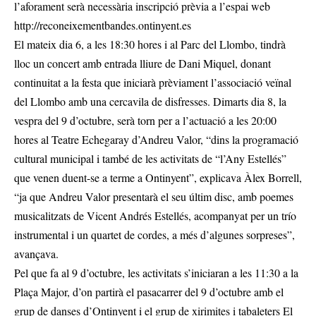
l’aforament serà necessària inscripció prèvia a l’espai web
http://reconeixementbandes.ontinyent.es
El mateix dia 6, a les 18:30 hores i al Parc del Llombo, tindrà
lloc un concert amb entrada lliure de Dani Miquel, donant
continuitat a la festa que iniciarà prèviament l’associació veïnal
del Llombo amb una cercavila de disfresses. Dimarts dia 8, la
vespra del 9 d’octubre, serà torn per a l’actuació a les 20:00
hores al Teatre Echegaray d’Andreu Valor, “dins la programació
cultural municipal i també de les activitats de “l’Any Estellés”
que venen duent-se a terme a Ontinyent”, explicava Àlex Borrell,
“ja que Andreu Valor presentarà el seu últim disc, amb poemes
musicalitzats de Vicent Andrés Estellés, acompanyat per un trío
instrumental i un quartet de cordes, a més d’algunes sorpreses”,
avançava.
Pel que fa al 9 d’octubre, les activitats s’iniciaran a les 11:30 a la
Plaça Major, d’on partirà el pasacarrer del 9 d’octubre amb el
grup de danses d’Ontinyent i el grup de xirimites i tabaleters El