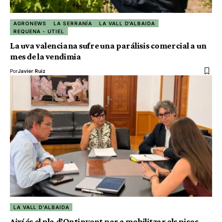
AGRONEWS
LA SERRANÍA
LA VALL D'ALBAIDA
REQUENA - UTIEL
La uva valenciana sufre una parálisis comercial a un
mes de la vendimia
Por
Javier Ruiz
LA VALL D'ALBAIDA
Així és el pla d’Ontinyent per a mobilitzar els pisos