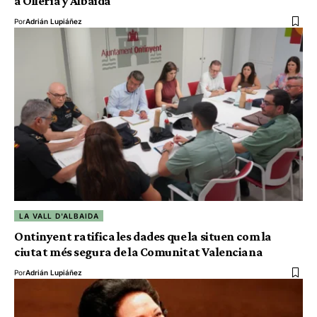
a Olleria y Albaida
Por
Adrián Lupiáñez
LA VALL D'ALBAIDA
Ontinyent ratifica les dades que la situen com la
ciutat més segura de la Comunitat Valenciana
Por
Adrián Lupiáñez