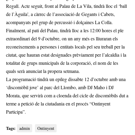
Regall. Acte seguit, front al Palau de La Vila, tindrà lloc el ‘ball
de l’Àguila’, a càrrec de l’associació de Gegants i Cabets,
acompanyats pel grup de percussió i dolçaines La Colla.
Finalment, al pati del Palau, tindrà lloc a les 12:00 hores el ple
extraordinari del 9 d’octubre, on un any més es lliuraran els
reconeixements a persones i entitats locals pel seu treball per la
ciutat, que hauran estat designades prèviament per l’alcaldia i la
totalitat de grups municipals de la corporació, el nom de les
quals serà anunciat la propera setmana.
La programació tindrà un epíleg dissabte 12 d’octubre amb una
‘discomòbil jove’ al parc del Llombo, amb DJ Maho i DJ
Morata, que servirà com a cloenda del cicle de discomòbils dut a
terme a petició de la ciutadania en el procés “Ontinyent
Participa”.
Tags:
admin
Ontinyent