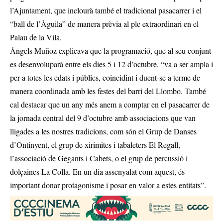
l’Ajuntament, que inclourà també el tradicional pasacarrer i el
“ball de l’Àguila” de manera prèvia al ple extraordinari en el
Palau de la Vila.
Àngels Muñoz explicava que la programació, que al seu conjunt
es desenvoluparà entre els dies 5 i 12 d’octubre, “va a ser ampla i
per a totes les edats i públics, coincidint i duent-se a terme de
manera coordinada amb les festes del barri del Llombo. També
cal destacar que un any més anem a comptar en el pasacarrer de
la jornada central del 9 d’octubre amb associacions que van
lligades a les nostres tradicions, com són el Grup de Danses
d’Ontinyent, el grup de xirimites i tabaleters El Regall,
l’associació de Gegants i Cabets, o el grup de percussió i
dolçaines La Colla. En un dia assenyalat com aquest, és
important donar protagonisme i posar en valor a estes entitats”.