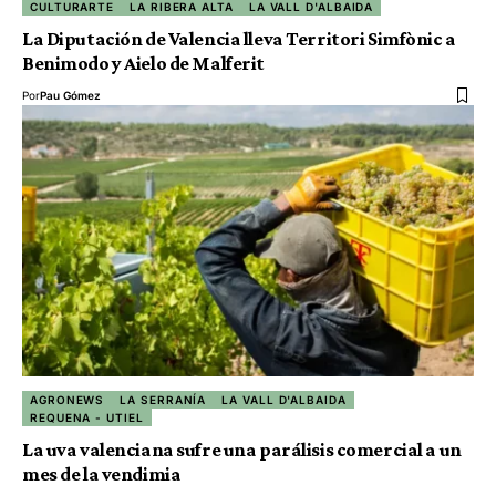
CULTURARTE
LA RIBERA ALTA
LA VALL D'ALBAIDA
La Diputación de Valencia lleva Territori Simfònic a
Benimodo y Aielo de Malferit
Por
Pau Gómez
AGRONEWS
LA SERRANÍA
LA VALL D'ALBAIDA
REQUENA - UTIEL
La uva valenciana sufre una parálisis comercial a un
mes de la vendimia