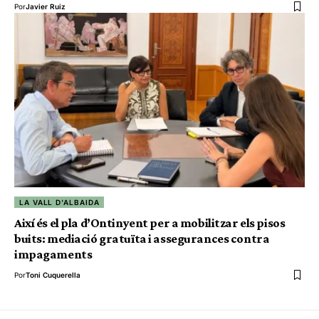
Por
Javier Ruiz
LA VALL D'ALBAIDA
Així és el pla d’Ontinyent per a mobilitzar els pisos
buits: mediació gratuïta i assegurances contra
impagaments
Por
Toni Cuquerella