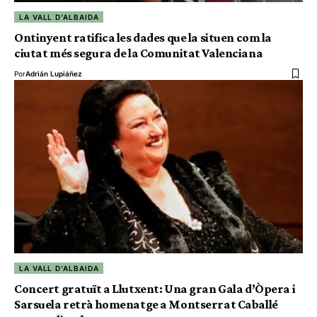
LA VALL D'ALBAIDA
Ontinyent ratifica les dades que la situen com la
ciutat més segura de la Comunitat Valenciana
Por
Adrián Lupiáñez
LA VALL D'ALBAIDA
Concert gratuït a Llutxent: Una gran Gala d’Òpera i
Sarsuela retrà homenatge a Montserrat Caballé