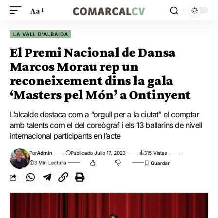
Aa
LA VALL D'ALBAIDA
El Premi Nacional de Dansa
Marcos Morau rep un
reconeixement dins la gala
‘Masters pel Món’ a Ontinyent
L’alcalde destaca com a “orgull per a la ciutat” el comptar
amb talents com el del coreògraf i els 13 ballarins de nivell
internacional participants en l’acte
Por
Admin
Publicado Julio 17, 2023
315 Vistas
3 Min Lectura