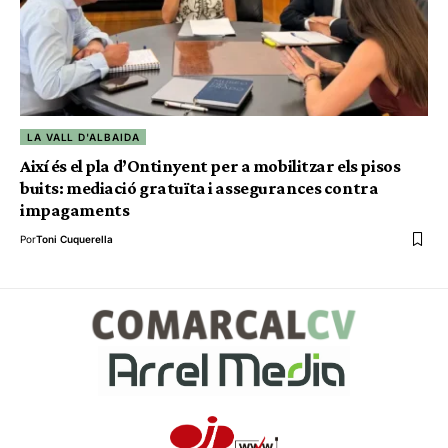
LA VALL D'ALBAIDA
Així és el pla d’Ontinyent per a mobilitzar els pisos
buits: mediació gratuïta i assegurances contra
impagaments
Por
Toni Cuquerella