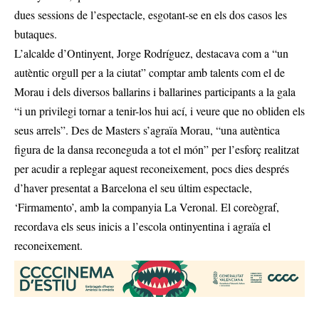
dues sessions de l’espectacle, esgotant-se en els dos casos les
butaques.
L’alcalde d’Ontinyent, Jorge Rodríguez, destacava com a “un
autèntic orgull per a la ciutat” comptar amb talents com el de
Morau i dels diversos ballarins i ballarines participants a la gala
“i un privilegi tornar a tenir-los hui ací, i veure que no obliden els
seus arrels”. Des de Masters s’agraïa Morau, “una autèntica
figura de la dansa reconeguda a tot el món” per l’esforç realitzat
per acudir a replegar aquest reconeixement, pocs dies després
d’haver presentat a Barcelona el seu últim espectacle,
‘Firmamento’, amb la companyia La Veronal. El coreògraf,
recordava els seus inicis a l’escola ontinyentina i agraïa el
reconeixement.