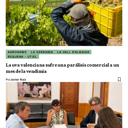
AGRONEWS
LA SERRANÍA
LA VALL D'ALBAIDA
REQUENA - UTIEL
La uva valenciana sufre una parálisis comercial a un
mes de la vendimia
Por
Javier Ruiz