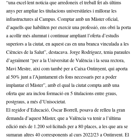
“una excel·lent noticia que arredoneix el treball fet als últims
anys per ampliar les titulacions universitàries i millorar les
infrastructures al Campus. Comptar amb un Màster oficial,
d’aquells que habiliten per exercir una professió, ens obri la porta
a acollir més alumnat i continuar ampliant l’oferta d’estudis
superiors a la ciutat, en aquest cas en una branca vinculada a les
Ciències de la Salut”, destacava. Jorge Rodríguez, tenia paraules
d’agraïment “per a la Universitat de València i la seua rectora,
Mavi Mestre, aixi com també per a Caixa Ontinyent, qui aporta
al 50% junt a l’Ajuntament els fons necessaris per a poder
implantar el Màster”, amb el qual la ciutat compta amb una
oferta que ara inclou formació en 5 titulacions entre graus,
postgraus, a més d’Unisocietat.
El regidor d’Educació, Óscar Borrell, posava de relleu la gran
demanda d’aquest Màster, que a València va tenir a l’última
edició més de 1.200 sol·licituds per a 80 places, a les que ara se
sumaran altres 40 corresponents al curs 2022/23 a Ontinyent. El