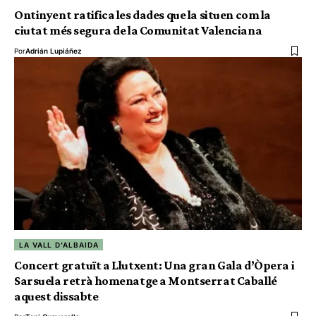
Ontinyent ratifica les dades que la situen com la
ciutat més segura de la Comunitat Valenciana
Por
Adrián Lupiáñez
LA VALL D'ALBAIDA
Concert gratuït a Llutxent: Una gran Gala d’Òpera i
Sarsuela retrà homenatge a Montserrat Caballé
aquest dissabte