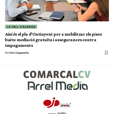
LA VALL D'ALBAIDA
Així és el pla d’Ontinyent per a mobilitzar els pisos
buits: mediació gratuïta i assegurances contra
impagaments
Por
Toni Cuquerella
Auditor